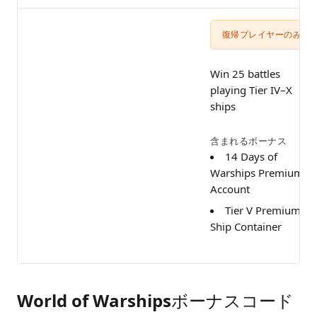
復帰プレイヤーのみ
Win 25 battles
playing Tier IV–X
ships
含まれるボーナス
14 Days of
Warships Premium
Account
Tier V Premium
Ship Container
World of Warshipsボーナスコード