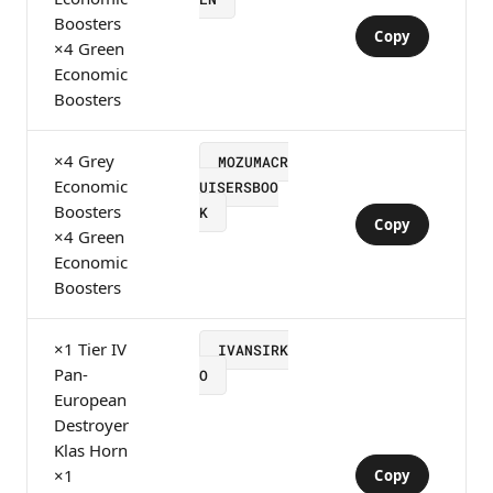
Boosters
Copy
×4 Green
Economic
Boosters
×4 Grey
MOZUMACR
Economic
UISERSBOO
Boosters
K
Copy
×4 Green
Economic
Boosters
×1 Tier IV
IVANSIRK
Pan-
O
European
Destroyer
Klas Horn
×1
Copy