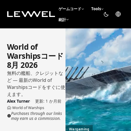
ゲームコード
Tools
統計
World of
Warshipsコード
8月 2026
無料の艦船、クレジットな
ど — 最新のWorld of
Warshipsコードをすぐに使
えます。
Alex Turner
更新:
1 か月前
World of Warships
›
ホーム
Purchases through our links
may earn us a commission.
Wargaming