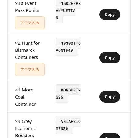
×40 Event
1502EPPS
Pass Points
ANYUETIA
Copy
N
アジアのみ
×2 Hunt for
1939OTTO
Bismarck
VON1940
Containers
Copy
アジアのみ
×1 More
WOWSPRIN
Coal
Copy
G26
Container
×4 Grey
VEIAFBIO
Economic
MEN26
Boosters