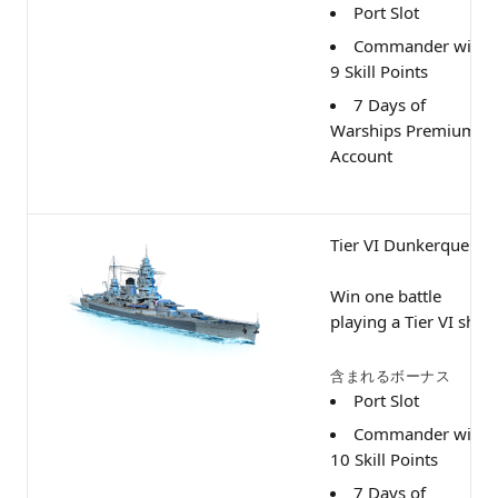
Port Slot
Commander with
9 Skill Points
7 Days of
Warships Premium
Account
Tier VI Dunkerque
Win one battle
playing a Tier VI ship
含まれるボーナス
Port Slot
Commander with
10 Skill Points
7 Days of