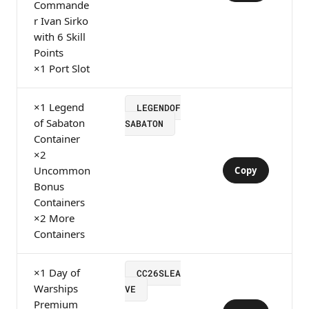
Commande
r Ivan Sirko
with 6 Skill
Points
×1 Port Slot
×1 Legend
LEGENDOF
of Sabaton
SABATON
Container
×2
Uncommon
Copy
Bonus
Containers
×2 More
Containers
×1 Day of
CC26SLEA
Warships
VE
Premium