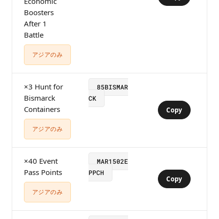
Economic
Boosters
After 1
Battle
アジアのみ
×3 Hunt for
85BISMAR
Bismarck
CK
Containers
Copy
アジアのみ
×40 Event
MAR1502E
Pass Points
PPCH
Copy
アジアのみ