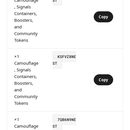
Camouflage
ST
, Signals
Containers,
Copy
Boosters,
and
Community
Tokens
×1
KSFVZ8NE
Camouflage
ST
, Signals
Containers,
Copy
Boosters,
and
Community
Tokens
×1
7QB6N9NE
Camouflage
ST