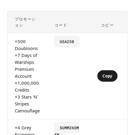
プロモーシ
ョン
コード
コピー
×500
USA250
Doubloons
×7 Days of
Warships
Premium
Account
Copy
×1,000,000
Credits
×3 Stars 'N'
Stripes
Camouflage
×4 Grey
SUMM26OM
Economic
EN