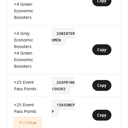
Copy
×4 Green
Economic
Boosters
×4 Grey
26WINTER
Economic
OMEN
Boosters
Copy
×4 Green
Economic
Boosters
×25 Event
265PR1N6
Copy
Pass Points
15H3R3
×25 Event
1503GWEP
Pass Points
P
Copy
アジアのみ