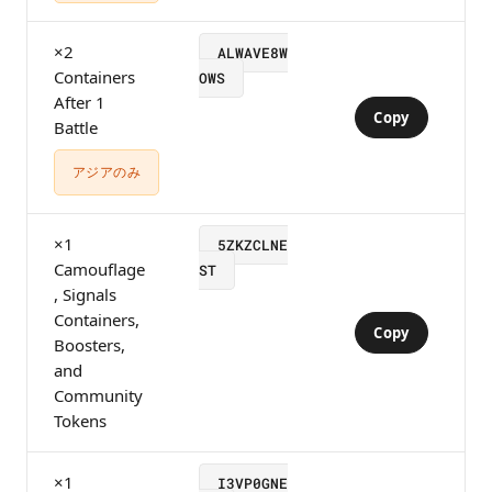
×2
ALWAVE8W
Containers
OWS
After 1
Copy
Battle
アジアのみ
×1
5ZKZCLNE
Camouflage
ST
, Signals
Containers,
Copy
Boosters,
and
Community
Tokens
×1
I3VP0GNE