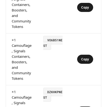
Containers,
Copy
Boosters,
and
Community
Tokens
×1
VO6B51NE
Camouflage
ST
, Signals
Containers,
Copy
Boosters,
and
Community
Tokens
×1
DZKHKPNE
Camouflage
ST
, Signals