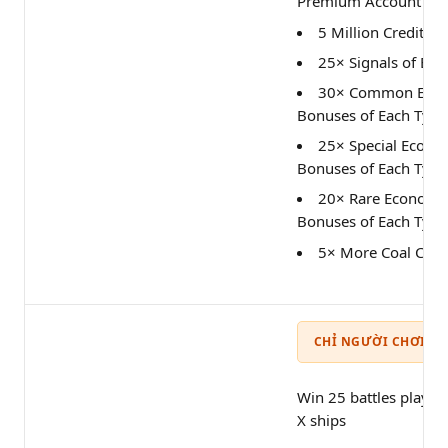
Premium Account
5 Million Credits
25× Signals of Eac
30× Common Eco
Bonuses of Each Type
25× Special Econo
Bonuses of Each Type
20× Rare Economi
Bonuses of Each Type
5× More Coal Cont
CHỈ NGƯỜI CHƠI QU
Win 25 battles playing
X ships