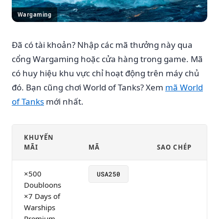
Wargaming
Đã có tài khoản? Nhập các mã thưởng này qua
cổng Wargaming hoặc cửa hàng trong game. Mã
có huy hiệu khu vực chỉ hoạt động trên máy chủ
đó. Bạn cũng chơi World of Tanks? Xem
mã World
of Tanks
mới nhất.
KHUYẾN
MÃI
MÃ
SAO CHÉP
×500
USA250
Doubloons
×7 Days of
Warships
Premium