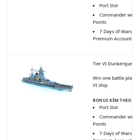
Port Slot
Commander with 9 
Points
7 Days of Warship
Premium Account
Tier VI Dunkerque
Win one battle playing
VI ship
BONUS KÈM THEO
Port Slot
Commander with 10
Points
7 Days of Warship