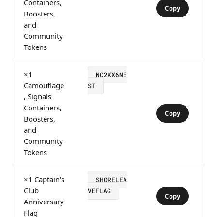
Containers,
Copy
Boosters,
and
Community
Tokens
×1
NC2KX6NE
Camouflage
ST
, Signals
Containers,
Copy
Boosters,
and
Community
Tokens
×1 Captain's
SHORELEA
Club
VEFLAG
Copy
Anniversary
Flag