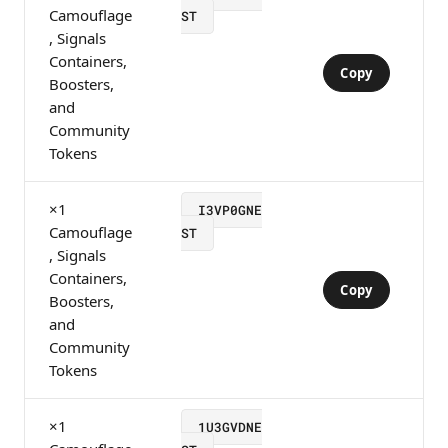
Camouflage
ST
, Signals
Containers,
Copy
Boosters,
and
Community
Tokens
×1
I3VP0GNE
Camouflage
ST
, Signals
Containers,
Copy
Boosters,
and
Community
Tokens
×1
1U3GVDNE