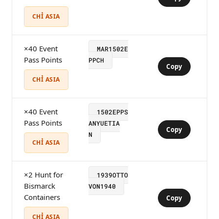
CHỈ ASIA
×40 Event
MAR1502E
Pass Points
PPCH
Copy
CHỈ ASIA
×40 Event
1502EPPS
Pass Points
ANYUETIA
Copy
N
CHỈ ASIA
×2 Hunt for
1939OTTO
Bismarck
VON1940
Containers
Copy
CHỈ ASIA