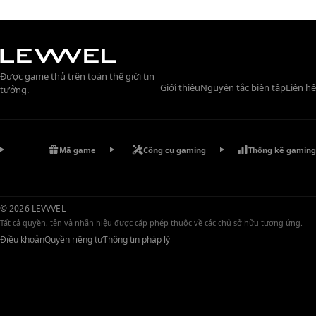
Được game thủ trên toàn thế giới tin
Giới thiệu
Nguyên tắc biên tập
Liên hệ
tưởng.
Mã game
Công cụ gaming
Thống kê gaming
© 2026 LEVVVEL
Tất cả quyền, tên và nhãn hiệu được cấp phép thuộc về các chủ sở hữu tương ứng.
Điều khoản
Quyền riêng tư
Thông tin pháp lý