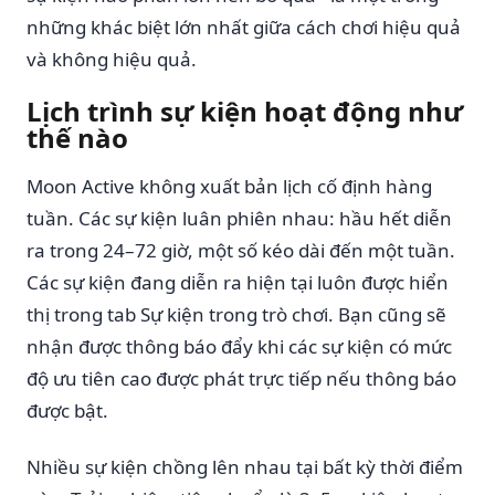
những khác biệt lớn nhất giữa cách chơi hiệu quả
và không hiệu quả.
Lịch trình sự kiện hoạt động như
thế nào
Moon Active không xuất bản lịch cố định hàng
tuần. Các sự kiện luân phiên nhau: hầu hết diễn
ra trong 24–72 giờ, một số kéo dài đến một tuần.
Các sự kiện đang diễn ra hiện tại luôn được hiển
thị trong tab Sự kiện trong trò chơi. Bạn cũng sẽ
nhận được thông báo đẩy khi các sự kiện có mức
độ ưu tiên cao được phát trực tiếp nếu thông báo
được bật.
Nhiều sự kiện chồng lên nhau tại bất kỳ thời điểm