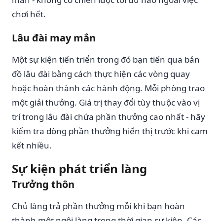
chơi hết.
Lâu đài may mắn
Một sự kiện tiến triển trong đó bạn tiến qua bản
đồ lâu đài bằng cách thực hiện các vòng quay
hoặc hoàn thành các hành động. Mỗi phòng trao
một giải thưởng. Giá trị thay đổi tùy thuộc vào vị
trí trong lâu đài chứa phần thưởng cao nhất - hãy
kiểm tra dòng phần thưởng hiển thị trước khi cam
kết nhiều.
Sự kiện phát triển làng
Trưởng thôn
Chủ làng trả phần thưởng mỗi khi bạn hoàn
thành một ngôi làng trong thời gian sự kiện. Các