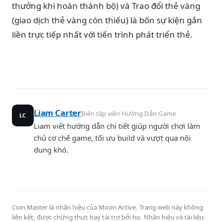
thưởng khi hoàn thành bộ) và Trao đổi thẻ vàng
(giao dịch thẻ vàng còn thiếu) là bốn sự kiện gắn
liền trực tiếp nhất với tiến trình phát triển thẻ.
Liam Carter
Biên tập viên Hướng Dẫn Game
LC
Liam viết hướng dẫn chi tiết giúp người chơi làm
chủ cơ chế game, tối ưu build và vượt qua nội
dung khó.
Coin Master là nhãn hiệu của Moon Active. Trang web này không
liên kết, được chứng thực hay tài trợ bởi họ. Nhãn hiệu và tài liệu