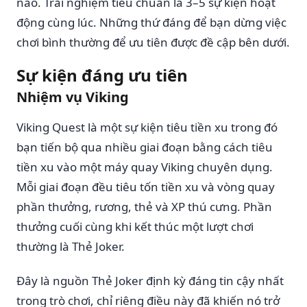
nào. Trải nghiệm tiêu chuẩn là 3–5 sự kiện hoạt
động cùng lúc. Những thứ đáng để bạn dừng việc
chơi bình thường để ưu tiên được đề cập bên dưới.
Sự kiện đáng ưu tiên
Nhiệm vụ Viking
Viking Quest là một sự kiện tiêu tiền xu trong đó
bạn tiến bộ qua nhiều giai đoạn bằng cách tiêu
tiền xu vào một máy quay Viking chuyên dụng.
Mỗi giai đoạn đều tiêu tốn tiền xu và vòng quay
phần thưởng, rương, thẻ và XP thú cưng. Phần
thưởng cuối cùng khi kết thúc một lượt chơi
thường là Thẻ Joker.
Đây là nguồn Thẻ Joker định kỳ đáng tin cậy nhất
trong trò chơi, chỉ riêng điều này đã khiến nó trở