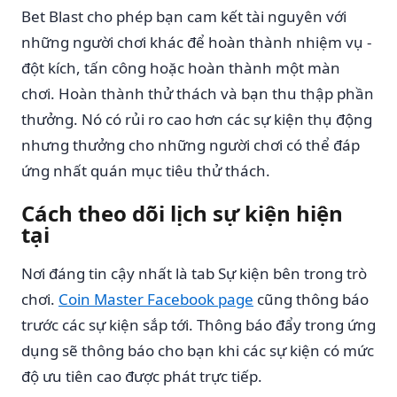
Bet Blast cho phép bạn cam kết tài nguyên với
những người chơi khác để hoàn thành nhiệm vụ -
đột kích, tấn công hoặc hoàn thành một màn
chơi. Hoàn thành thử thách và bạn thu thập phần
thưởng. Nó có rủi ro cao hơn các sự kiện thụ động
nhưng thưởng cho những người chơi có thể đáp
ứng nhất quán mục tiêu thử thách.
Cách theo dõi lịch sự kiện hiện
tại
Nơi đáng tin cậy nhất là tab Sự kiện bên trong trò
chơi.
Coin Master Facebook page
cũng thông báo
trước các sự kiện sắp tới. Thông báo đẩy trong ứng
dụng sẽ thông báo cho bạn khi các sự kiện có mức
độ ưu tiên cao được phát trực tiếp.