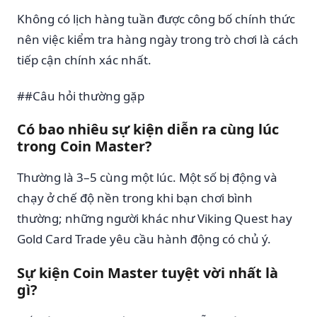
Không có lịch hàng tuần được công bố chính thức
nên việc kiểm tra hàng ngày trong trò chơi là cách
tiếp cận chính xác nhất.
##Câu hỏi thường gặp
Có bao nhiêu sự kiện diễn ra cùng lúc
trong Coin Master?
Thường là 3–5 cùng một lúc. Một số bị động và
chạy ở chế độ nền trong khi bạn chơi bình
thường; những người khác như Viking Quest hay
Gold Card Trade yêu cầu hành động có chủ ý.
Sự kiện Coin Master tuyệt vời nhất là
gì?