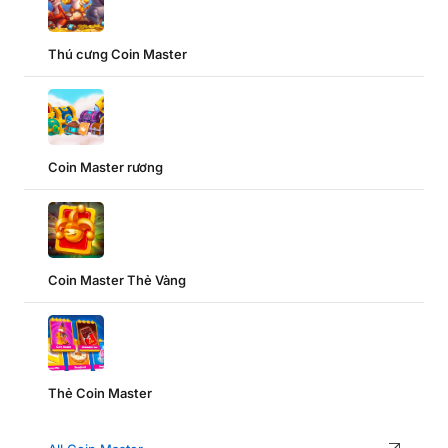
Thú cưng Coin Master
Coin Master rương
Coin Master Thẻ Vàng
Thẻ Coin Master