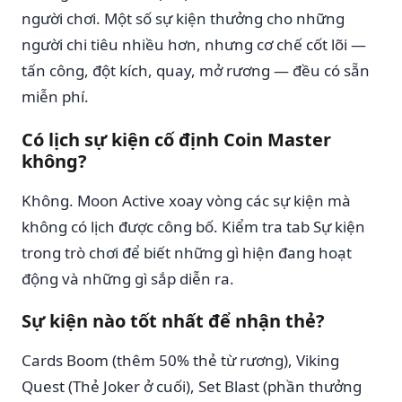
người chơi. Một số sự kiện thưởng cho những
người chi tiêu nhiều hơn, nhưng cơ chế cốt lõi —
tấn công, đột kích, quay, mở rương — đều có sẵn
miễn phí.
Có lịch sự kiện cố định Coin Master
không?
Không. Moon Active xoay vòng các sự kiện mà
không có lịch được công bố. Kiểm tra tab Sự kiện
trong trò chơi để biết những gì hiện đang hoạt
động và những gì sắp diễn ra.
Sự kiện nào tốt nhất để nhận thẻ?
Cards Boom (thêm 50% thẻ từ rương), Viking
Quest (Thẻ Joker ở cuối), Set Blast (phần thưởng