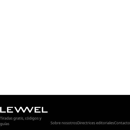
Tiradas gratis, códigos y
Sobre nosotros
Directrices editoriales
Contacto
guías