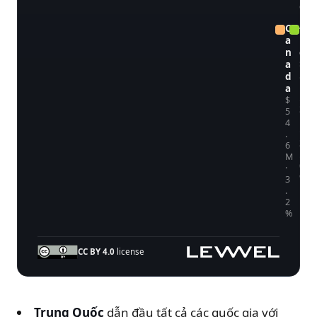
%
C
Đ
a
ứ
n
c
a
$
5
d
1
a
.
$
3
5
M
4
·
.
3
6
.
M
0
·
%
3
.
2
%
CC BY 4.0
license
Top 10 countries by esports prize earnings (Soulboun
Esports prize money by country, 2024
Country
Prize money
Share
Trung Quốc
dẫn đầu tất cả các quốc gia với