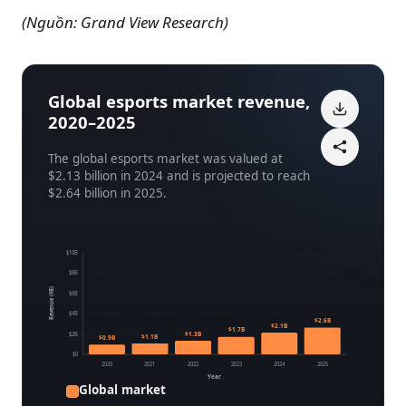
(Nguồn: Grand View Research)
Global esports market revenue,
2020–2025
The global esports market was valued at
$2.13 billion in 2024 and is projected to reach
$2.64 billion in 2025.
$10B
$8B
Revenue ($B)
$6B
$4B
$2.6B
$2.1B
$1.7B
$1.3B
$2B
$1.1B
$0.9B
$0
2020
2021
2022
2023
2024
2025
Year
Global market