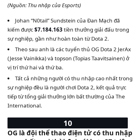
(Nguồn: Thu nhập của Esports)
Johan “N0tail” Sundstein của Đan Mạch đã
kiếm được
$7.184.163
tiền thưởng giải đấu trong
sự nghiệp, gần như hoàn toàn từ Dota 2.
Theo sau anh là các tuyển thủ OG Dota 2 JerAx
(Jesse Vainikka) và topson (Topias Taavitsainen) ở
vị trí thứ hai và thứ ba.
Tất cả những người có thu nhập cao nhất trong
sự nghiệp đều là người chơi Dota 2, kết quả trực
tiếp từ tổng giải thưởng lớn bất thường của The
International.
OG là đội thể thao điện tử có thu nhập