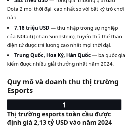
382 triệu USD
— Tổng giải thưởng giải đấu
Dota 2 mọi thời đại, cao nhất so với bất kỳ trò chơi
nào.
7,18 triệu USD
— thu nhập trong sự nghiệp
của N0tail (Johan Sundstein), tuyển thủ thể thao
điện tử được trả lương cao nhất mọi thời đại.
Trung Quốc, Hoa Kỳ, Hàn Quốc
— ba quốc gia
kiếm được nhiều giải thưởng nhất năm 2024.
Quy mô và doanh thu thị trường
Esports
Thị trường esports toàn cầu được
định giá 2,13 tỷ USD vào năm 2024