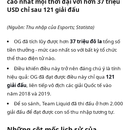
cao nhất mọi thời đại với hơn 37 triệu
USD chỉ sau 121 giải đấu
(Nguồn: Thu nhập của Esports; Statista)
OG đã tích lũy được hơn
37 triệu đô la
tổng số
tiền thưởng - mức cao nhất so với bất kỳ tổ chức
thể thao điện tử nào.
Điều khiến điều này trở nên đáng chú ý là tính
hiệu quả: OG đã đạt được điều này chỉ qua
121
giải đấu
, liên tiếp vô địch các giải Quốc tế vào
năm 2018 và 2019.
Để so sánh, Team Liquid đã thi đấu ở hơn 2.000
giải đấu để đạt được con số thu nhập tương tự.
Những cột mốc lịch sử của