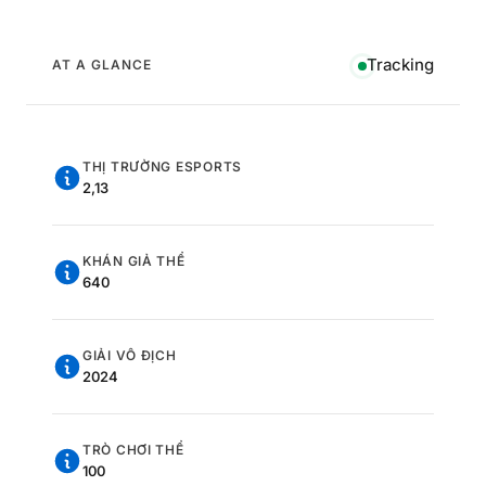
Tracking
AT A GLANCE
THỊ TRƯỜNG ESPORTS
2,13
KHÁN GIẢ THỂ
640
GIẢI VÔ ĐỊCH
2024
TRÒ CHƠI THỂ
100