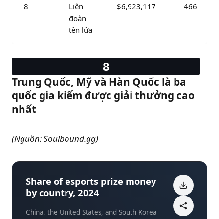
8
Liên
$6,923,117
466
đoàn
tên lửa
Trung Quốc, Mỹ và Hàn Quốc là ba
quốc gia kiếm được giải thưởng cao
nhất
(Nguồn: Soulbound.gg)
Share of esports prize money
by country, 2024
China, the United States, and South Korea