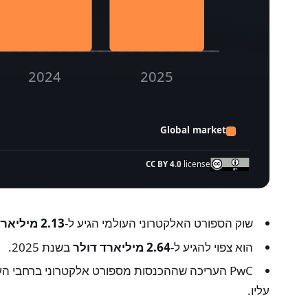
2024
2025
Global market
CC BY 4.0
license
e 2021, with a forecast of $2.64 billion in 2025.
Global esports market revenue, 2020–2025
Revenue
Year
שוק הספורט האלקטרוני העולמי הגיע ל-
2.13 מיליארד דולר
$0.9B
2020
הוא צפוי להגיע ל-
2.64 מיליארד דולר
בשנת 2025.
$1.1B
2021
PwC העריכה שההכנסות מספורט אלקטרוני ברחבי העולם עשויות להגיע ל-
$1.3B
2022
עליו.