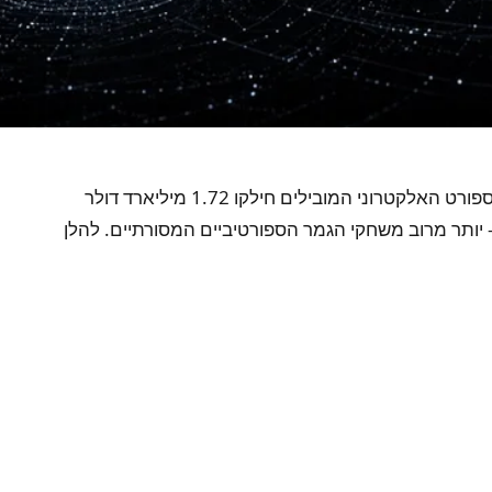
משחק תחרותי הפך בשקט לאחד מענפי ספורט הצופים הגדולים ביותר על פני כדור הארץ. בשנת 2024 לבדה, 100 כותרי הספורט האלקטרוני המובילים חילקו 1.72 מיליארד דולר
חק יחיד של League of Legends משך כמעט 7 מיליון צופים בו-זמנית - יותר מרוב משחקי הגמר הספורטיביים המסורתיים. להלן