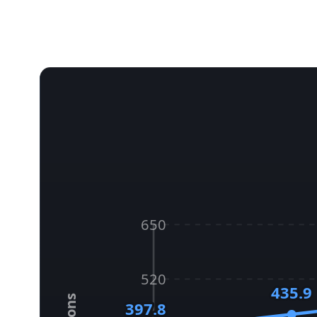
650
520
435.9
397.8