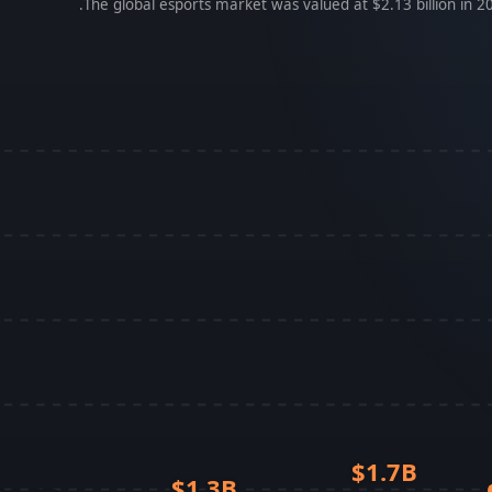
The global esports market was valued at $2.13 billion in 20
$1.7B
$1.3B