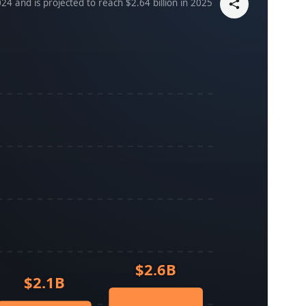
24 and is projected to reach $2.64 billion in 2025.
$2.6B
$2.1B