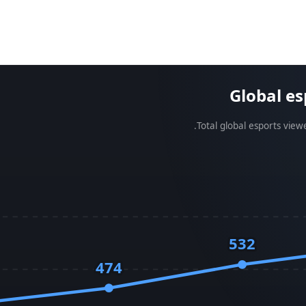
Global es
Total global esports view
532
474