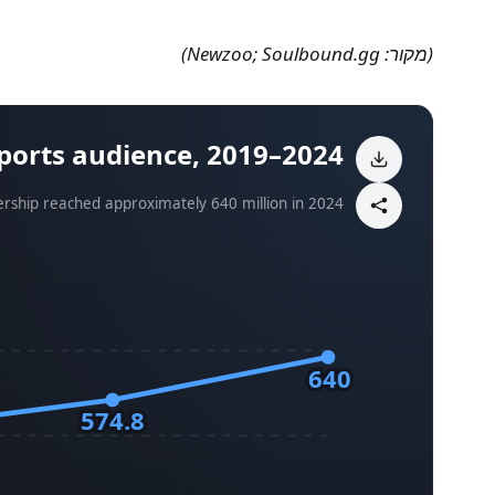
(מקור: Newzoo; Soulbound.gg)
ports audience, 2019–2024
ership reached approximately 640 million in 2024.
640
574.8