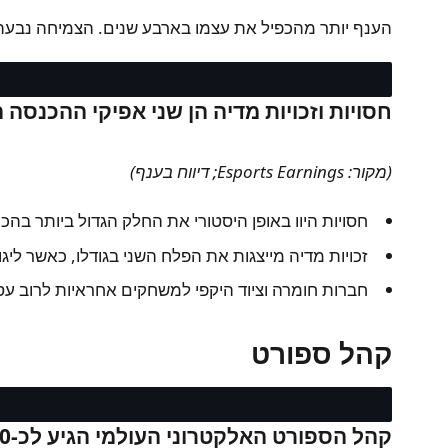
$1.7B
2023
הענף יותר מהכפיל את עצמו בארבע שנים. הצמיחה נבעה ע
$2.1B
2024
$2.6B
2025
חסויות וזכויות מדיה הן שני אפיקי ההכנסה 
(מקור: Esports Earnings; דיווח בענף)
חסויות היוו באופן היסטורי את החלק הגדול ביותר בהכנסות מספורט אלקטרוני -
זכויות מדיה מייצגות את הפלח השני בגודלו, כאשר ליגות כמו LCS ו-LCK חתומות על עסקאות שידור
חברות חומרה וציוד היקפי למשחקים אחראיות לרוב ע
קהל ספורט
קהל הספורט האלקטרוני העולמי הגיע לכ-640 מיליון בשנת 2024