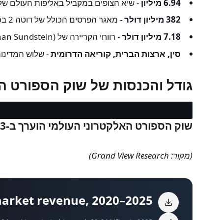
6.94 מיליון
- שיא הצופים במקביל באליפות העולם של LoL 2024, אירוע הספורט האלקטרוני הנצפה ביותר בהיסטורי
382 מיליון דולר
- מאגר הפרסים הכולל של דוטה 2 בכל הזמנים בטורניר, הגבוה ביותר מכל משחק.
7.18 מיליון דולר
- רווחי הקריירה של N0tail (Johan Sundstein), שחקן הספורט האלקטרוני בעל השכר הגבוה ביותר בכל הזמנים.
סין, ארצות הברית, קוריאה הדרומית
- שלוש המדינות 
גודל והכנסות של שוק הספורט ה
שוק הספורט האלקטרוני העולמי הוערך ב-2.13 מיליארד דולר בשנת 2024
(מקור: Grand View Research)
market revenue, 2020–2025