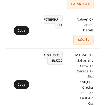
EU, NA, ASIA
×6 "Native
WOTBPMAF
Lands"
IA
Decals
Copy
EU בלבד
×1 M16/43
W8WJI22W
Sahariano
8WJI22
×1 Crew
×1 Garage
Slot
150,000
Copy
Credits
×3 Small
First Aid
Kits