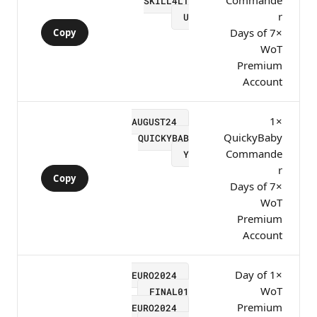
SKILL4LT
r
U
×7 Days of
Copy
WoT
Premium
Account
×1
AUGUST24
QuickyBaby
QUICKYBAB
Commande
Y
r
Copy
×7 Days of
WoT
Premium
Account
×1 Day of
EURO2024
WoT
FINAL01
Premium
EURO2024