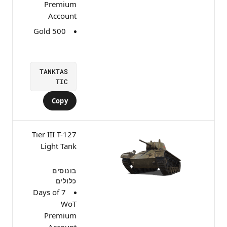
Premium
Account
500 Gold
TANKTAS
TIC
Copy
Tier III T-127
Light Tank
בונוסים
כלולים
7 Days of
WoT
Premium
Account