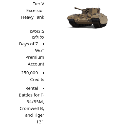
Tier V
Excelsior
Heavy Tank
בונוסים
כלולים
7 Days of
WoT
Premium
Account
250,000
Credits
Rental
Battles for T-
34/85M,
Cromwell B,
and Tiger
131