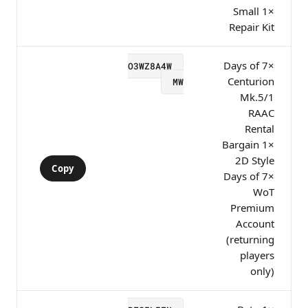
×1 Small
Repair Kit
×7 Days of
O3WZ8A4W
Centurion
MW
Mk.5/1
RAAC
Rental
×1 Bargain
2D Style
Copy
×7 Days of
WoT
Premium
Account
(returning
players
only)