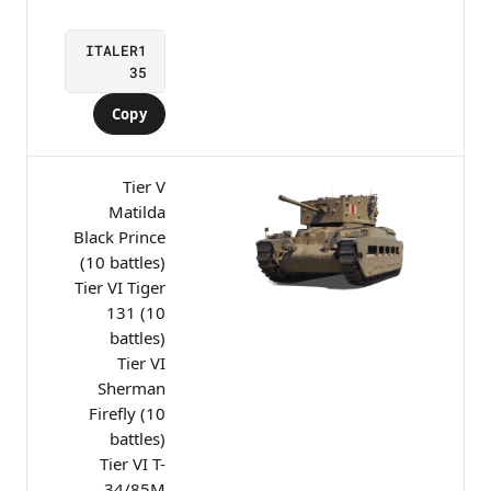
ITALER1
35
Copy
Tier V
Matilda
Black Prince
(10 battles)
Tier VI Tiger
131 (10
battles)
Tier VI
Sherman
Firefly (10
battles)
Tier VI T-
34/85M