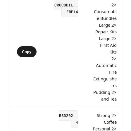
×2
CROCODIL
Consumabl
EBP14
e Bundles
×2 Large
Repair Kits
×2 Large
First Aid
Kits
Copy
×2
Automatic
Fire
Extinguishe
rs
×2 Pudding
and Tea
×2 Strong
BSD202
Coffee
4
×2 Personal