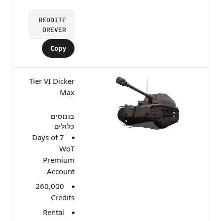
REDDITF
OREVER
Copy
Tier VI Dicker
Max
בונוסים
כלולים
7 Days of
WoT
Premium
Account
260,000
Credits
Rental