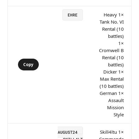
×1 Heavy
EHRE
Tank No. VI
Rental (10
battles)
×1
Cromwell B
Rental (10
battles)
Copy
×1 Dicker
Max Rental
(10 battles)
×1 German
Assault
Mission
Style
×1 Skill4ltu
AUGUST24
Commande