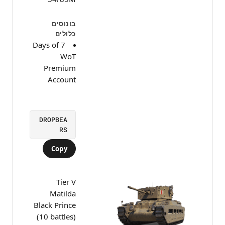
בונוסים
כלולים
7 Days of
WoT
Premium
Account
DROPBEA
RS
Copy
Tier V
Matilda
Black Prince
(10 battles)