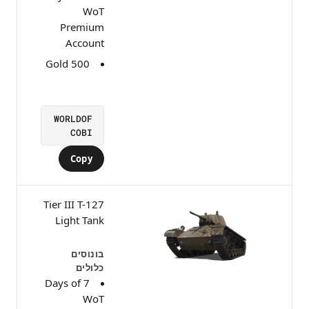
WoT
Premium
Account
500 Gold
WORLDOF
COBI
Copy
Tier III T-127
Light Tank
בונוסים
כלולים
7 Days of
WoT