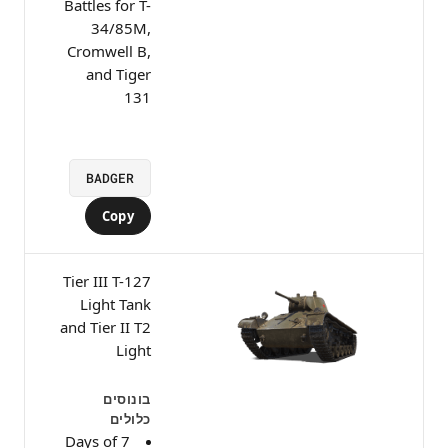
Battles for T-
34/85M,
Cromwell B,
and Tiger
131
BADGER
Copy
Tier III T-127
Light Tank
and Tier II T2
Light
בונוסים
כלולים
7 Days of