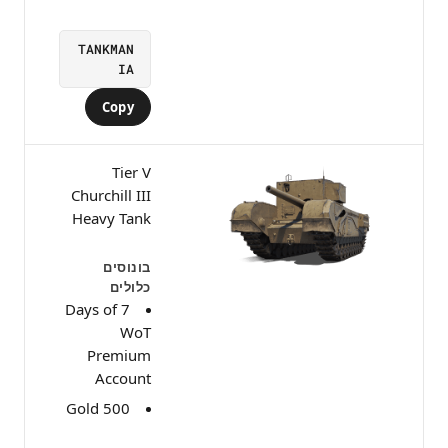
TANKMAN
IA
Copy
Tier V
Churchill III
Heavy Tank
בונוסים
כלולים
7 Days of
WoT
Premium
Account
500 Gold