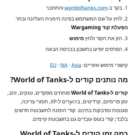
בקר ב-
worldoftanks.com
והתחבר
לחץ על שם המשתמש בפינה הימנית העליונה ובחר
הפעלת קוד Wargaming
הזן את הקוד ולחץ
מימוש
הפרסים יופיעו בחשבון בכניסה הבאה
קישורי מימוש אזוריים:
Asia
·
NA
·
EU
מה נותנים קודים ל-World of Tanks?
קודים ל-World of Tanks
פותחים מפקדים, טנקים, זהב,
זמן פרימיום, קרדיטים, בустרים ל-XP, חומרי צריכה,
סגנונות ומדבקות בחינם. קודי הזמנה לחשבונות חדשים
בלבד; קודי בונוס עובדים גם בחשבונות קיימים.
כמה זמן קודים ל-World of Tanks