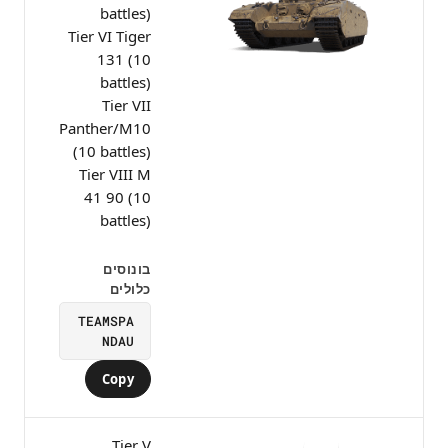
battles)
Tier VI Tiger
131 (10
battles)
Tier VII
Panther/M10
(10 battles)
Tier VIII M
41 90 (10
battles)
בונוסים
כלולים
TEAMSPA
NDAU
Copy
Tier V