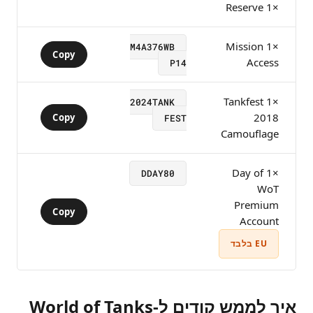
×1 Reserve
×1 Mission
M4A376WB
Copy
Access
P14
×1 Tankfest
2024TANK
2018
Copy
FEST
Camouflage
×1 Day of
DDAY80
WoT
Premium
Copy
Account
EU בלבד
איך לממש קודים ל-World of Tanks