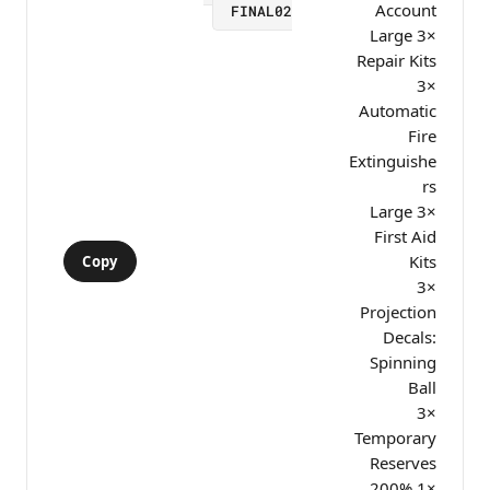
Account
FINAL02
×3 Large
Repair Kits
×3
Automatic
Fire
Extinguishe
rs
×3 Large
First Aid
Kits
Copy
×3
Projection
Decals:
Spinning
Ball
×3
Temporary
Reserves
×1 200%