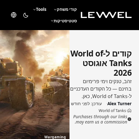
קודי משחק
Tools
סטטיסטיקות
קודים ל-World of
Tanks אוגוסט
2026
זהב, טנקים וימי פרימיום
בחינם — כל הקודים העדכניים
ל-World of Tanks, כאן.
Alex Turner
עודכן:
לפני חודש
World of Tanks
›
בית
Purchases through our links
may earn us a commission.
Wargaming