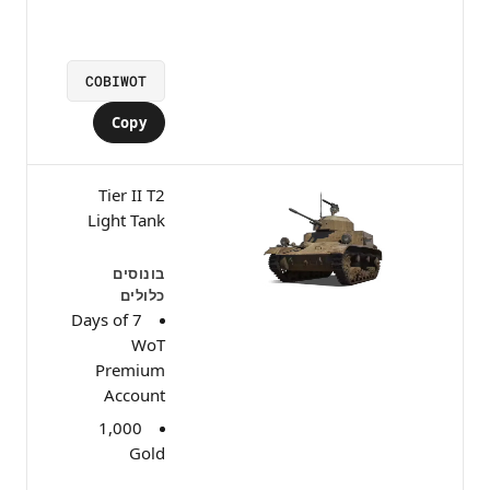
COBIWOT
Copy
Tier II T2
Light Tank
בונוסים
כלולים
7 Days of
WoT
Premium
Account
1,000
Gold