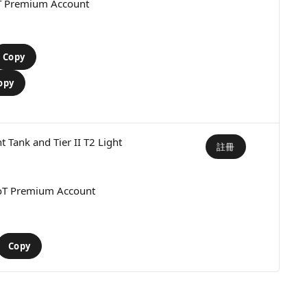
T Premium Account
Copy
opy
ht Tank and Tier II T2 Light
註冊
oT Premium Account
Copy