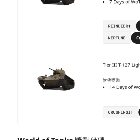
7 Days of Wo
REINDEER1
NEPTUNE
C
Tier III T-127 Lig
附帶獎勵
14 Days of W
CRUSHINGIT