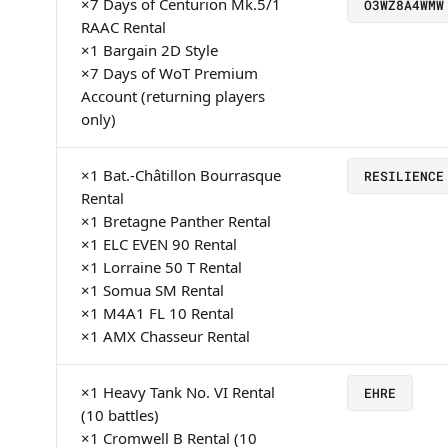
×7 Days of Centurion Mk.5/1
O3WZ8A4WMW
RAAC Rental
×1 Bargain 2D Style
×7 Days of WoT Premium
Account (returning players
only)
×1 Bat.-Châtillon Bourrasque
RESILIENCE
Rental
×1 Bretagne Panther Rental
×1 ELC EVEN 90 Rental
×1 Lorraine 50 T Rental
×1 Somua SM Rental
×1 M4A1 FL 10 Rental
×1 AMX Chasseur Rental
×1 Heavy Tank No. VI Rental
EHRE
(10 battles)
×1 Cromwell B Rental (10