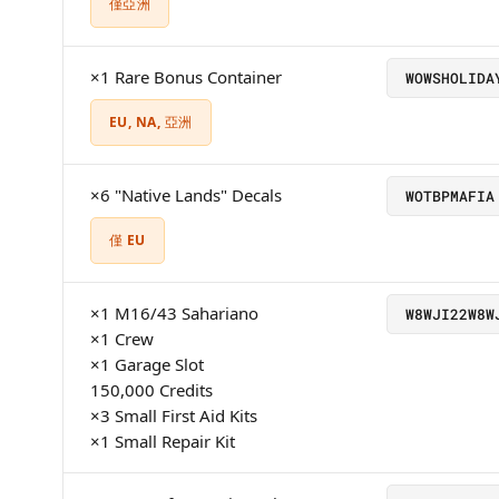
僅亞洲
×1 Rare Bonus Container
WOWSHOLIDA
EU, NA, 亞洲
×6 "Native Lands" Decals
WOTBPMAFIA
僅 EU
×1 M16/43 Sahariano
W8WJI22W8W
×1 Crew
×1 Garage Slot
150,000 Credits
×3 Small First Aid Kits
×1 Small Repair Kit