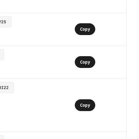
Y25
Copy
Copy
JI22
Copy