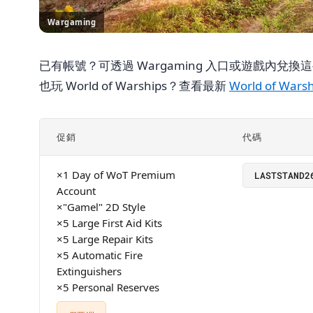
Wargaming
已有帳號？可透過 Wargaming 入口或遊戲內
也玩 World of Warships？查看最新
World of Wars
促銷
代碼
×1 Day of WoT Premium
LASTSTAND2
Account
×"Gamel" 2D Style
×5 Large First Aid Kits
×5 Large Repair Kits
×5 Automatic Fire
Extinguishers
×5 Personal Reserves