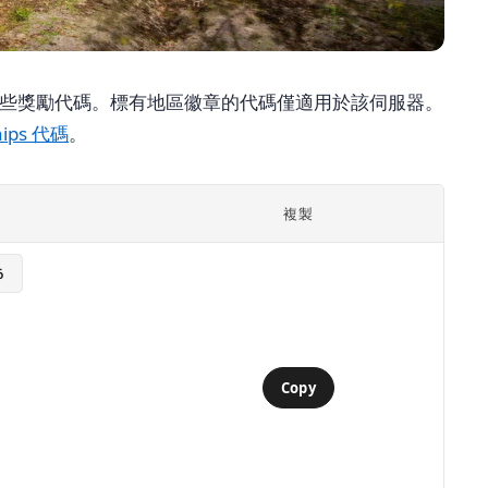
兌換這些獎勵代碼。標有地區徽章的代碼僅適用於該伺服器。
hips 代碼
。
複製
6
Copy