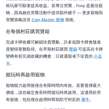
裕玩家可顯著提高收益。若專注突襲，Foxy 是最佳寵
物，因為她在突襲活動中提供額外鏟子 — 更多寵物與
突襲策略請見
Coin Master 寵物
指南。
在每個村莊購買寶箱
完成卡牌收藏可解鎖珍貴獎勵，許多低階卡牌會隨進
度變得更難取得。在早期村莊購買
寶箱
可提高在卡牌
變稀有前完成收藏的機會，日後還能省下珍貴的
小丑
卡
。
能玩時再啟用寵物
寵物能力啟用後僅在有限時間內有效。若要發揮最大
價值，請在確定會長時間遊玩時再啟用。這適用於所
有寵物，包括僅在啟用時幫助防守村莊的
犀牛
。