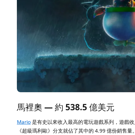
馬裡奧 — 約 538.5 億美元
Mario
是有史以來收入最高的電玩遊戲系列，遊戲收
《超級瑪利歐》分支就佔了其中的 4.99 億份銷售量