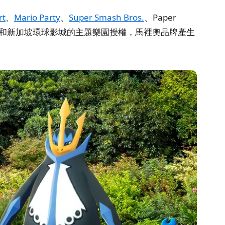
rt
、
Mario Party
、
Super Smash Bros.
、Paper
本、美國和新加坡環球影城的主題樂園授權，馬裡奧品牌產生