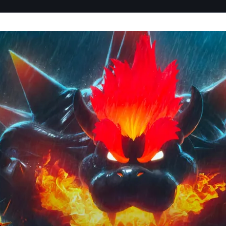
歐以~53.850 億美元領先。