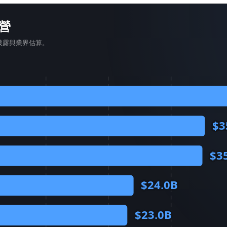
營
證披露與業界估算。
$3
$3
$24.0B
$23.0B