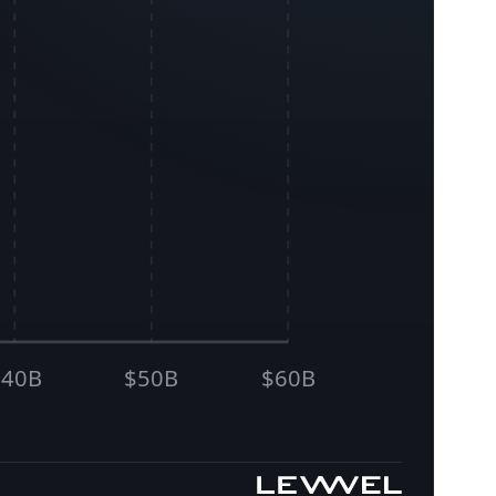
$40B
$50B
$60B