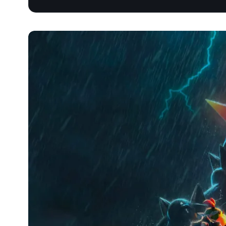
依估計生涯遊戲收入排名的前 10 名電玩特許經營。瑪利
依收入排名的最高營收電玩特許經營
特許經營
收入
Mario
$53.9B
Pokémon
$35.4B
Call of Duty
$35.0B
Pac-Man
$24.0B
Candy Crush
$23.0B
Fortnite
$22.0B
Dungeon Fighter Online
$21.8B
Space Invaders
$20.0B
Street Fighter
$11.3B
Grand Theft Auto
$9.7B