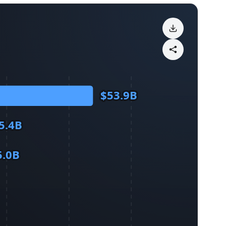
$53.9B
5.4B
5.0B