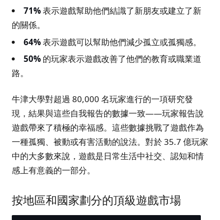
71%
表示遊戲幫助他們結識了新朋友或建立了新
的關係。
64%
表示遊戲可以幫助他們減少孤立或孤獨感。
50%
的玩家表示遊戲改善了他們的教育或職業道
路。
牛津大學對超過 80,000 名玩家進行的一項研究發
現，結果與這些自我報告的數據一致——玩家報告說
遊戲帶來了積極的幸福感。這些數據挑戰了遊戲作為
一種孤獨、被動或有害活動的說法。對於 35.7 億玩家
中的大多數來說，遊戲是日常生活中社交、認知和情
感上有意義的一部分。
按地區和國家劃分的頂級遊戲市場