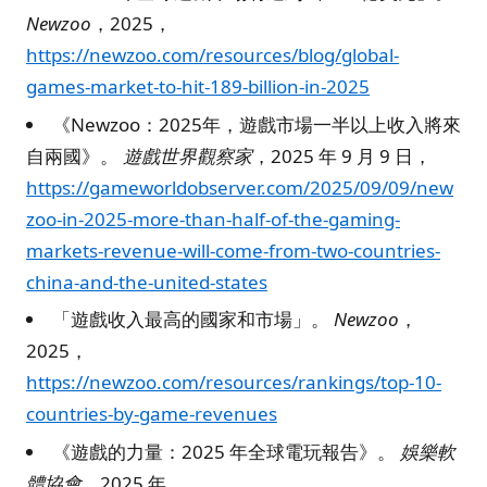
Newzoo
，2025，
https://newzoo.com/resources/blog/global-
games-market-to-hit-189-billion-in-2025
《Newzoo：2025年，遊戲市場一半以上收入將來
自兩國》。
遊戲世界觀察家
，2025 年 9 月 9 日，
https://gameworldobserver.com/2025/09/09/new
zoo-in-2025-more-than-half-of-the-gaming-
markets-revenue-will-come-from-two-countries-
china-and-the-united-states
「遊戲收入最高的國家和市場」。
Newzoo
，
2025，
https://newzoo.com/resources/rankings/top-10-
countries-by-game-revenues
《遊戲的力量：2025 年全球電玩報告》。
娛樂軟
體協會
，2025 年，