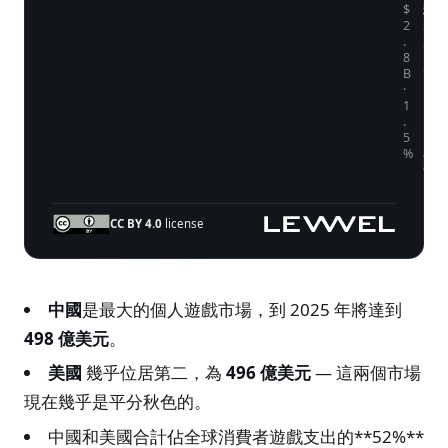
$
利
2
$
.
2
8
.
B
7
·
B
1
·
.
1
5
.
%
4
%
CC BY 4.0
license
電玩收入前 10 名國家（Newzoo，2025）。中國和美
各國全球電玩收入，2025
市場
收入
Share
中國
是最大的個人遊戲市場，到 2025 年將達到
498 億美元
中國
$49.8B
。
26.4%
美國
$49.6B
26.3%
美國
幾乎位居第二，為
496 億美元
— 這兩個市場
現在幾乎是平分秋色的。
日本
$17.6B
9.3%
中國和美國合計佔全球消費者遊戲支出的**52%**
南韓
$8.3B
4.4%