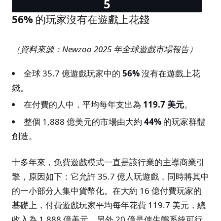
56% 的玩家沒有在遊戲上花錢
（資料來源：Newzoo 2025 年全球遊戲市場報告）
全球 35.7 億遊戲玩家中的
56%
沒有在遊戲上花
錢。
在付費的人中，平均每年支出為
119.7 美元
。
整個 1,888 億美元的市場由大約
44%
的玩家群體
創造。
十多年來，免費遊戲模式一直是該行業的主導商業引
擎，原因如下：它允許 35.7 億人玩遊戲，同時將其中
的一小部分人集中貨幣化。在大約 16 億付費玩家的
基礎上，付費遊戲玩家平均每年花費 119.7 美元，總
收入為 1,888 億美元。另外 20 億是使生態系統可行