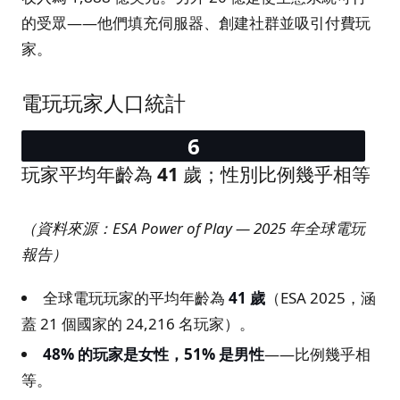
的受眾——他們填充伺服器、創建社群並吸引付費玩
家。
電玩玩家人口統計
玩家平均年齡為 41 歲；性別比例幾乎相等
（資料來源：ESA Power of Play — 2025 年全球電玩
報告）
全球電玩玩家的平均年齡為
41 歲
（ESA 2025，涵
蓋 21 個國家的 24,216 名玩家）。
48% 的玩家是女性，51% 是男性
——比例幾乎相
等。