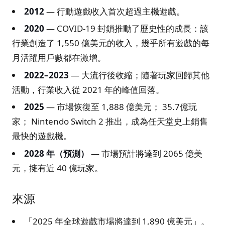
2012
— 行動遊戲收入首次超過主機遊戲。
2020
— COVID-19 封鎖推動了歷史性的成長：該
行業創造了 1,550 億美元的收入，幾乎所有遊戲的每
月活躍用戶數都在激增。
2022–2023
— 大流行後收縮；隨著玩家回歸其他
活動，行業收入從 2021 年的峰值回落。
2025
— 市場恢復至 1,888 億美元； 35.7億玩
家；​​ Nintendo Switch 2 推出，成為任天堂史上銷售
最快的遊戲機。
2028 年（預測）
— 市場預計將達到 2065 億美
元，擁有近 40 億玩家。
來源
「2025 年全球遊戲市場將達到 1,890 億美元」。