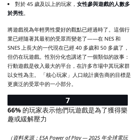
對於 45 歲及以上的玩家，
女性參與遊戲的人數多
於男性
。
將遊戲視為年輕男性愛好的觀點已經過時了。這個行
業已經隨著其最初的受眾而變老了——在 NES 和
SNES 上長大的一代現在已經 40 多歲和 50 多歲了，
但仍在玩遊戲。性別分化也講述了一個類似的故事：
行動遊戲是收入最大的平台，在許多市場中其玩家群
以女性為主。 「核心玩家」人口統計廣告商的目標是
更廣泛的受眾中的一小部分。
66% 的玩家表示他們玩遊戲是為了獲得樂
趣或緩解壓力
（資料來源：ESA Power of Play — 2025 年全球電玩