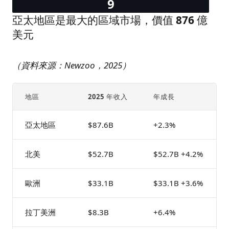
亞太地區是最大的區域市場，價值 876 億
美元
（資料來源：Newzoo，2025）
地區
2025 年收入
年成長
亞太地區
$87.6B
+2.3%
北美
$52.7B
$52.7B +4.2%
歐洲
$33.1B
$33.1B +3.6%
拉丁美洲
$8.3B
+6.4%