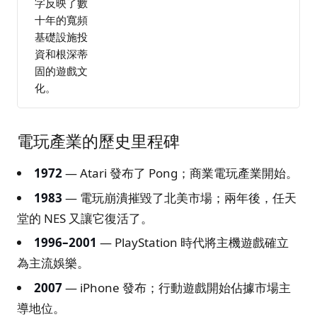
字反映了數
十年的寬頻
基礎設施投
資和根深蒂
固的遊戲文
化。
電玩產業的歷史里程碑
1972
— Atari 發布了 Pong；商業電玩產業開始。
1983
— 電玩崩潰摧毀了北美市場；兩年後，任天
堂的 NES 又讓它復活了。
1996–2001
— PlayStation 時代將主機遊戲確立
為主流娛樂。
2007
— iPhone 發布；行動遊戲開始佔據市場主
導地位。