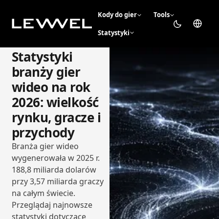
Kody do gier
Tools
Statystyki
Statystyki
branży gier
wideo na rok
2026: wielkość
rynku, gracze i
przychody
Branża gier wideo
wygenerowała w 2025 r.
188,8 miliarda dolarów
przy 3,57 miliarda graczy
na całym świecie.
Przeglądaj najnowsze
statystyki dotyczące