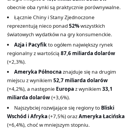
Korea Południowa
$8.3B
4.4%
obecnie oba rynki są praktycznie porównywalne.
Niemcy
$7.1B
3.8%
Łącznie Chiny i Stany Zjednoczone
Wielka Brytania
$6.8B
3.6%
reprezentują nieco ponad
52%
wszystkich
Francja
$4.3B
2.3%
światowych wydatków na gry konsumenckie.
Kanada
$3.2B
1.7%
Azja i Pacyfik
to ogółem największy rynek
Brazylia
$2.8B
1.5%
regionalny z wartością
87,6 miliarda dolarów
Włochy
$2.7B
1.4%
(+2,3%).
Ameryka Północna
znajduje się na drugim
miejscu z wynikiem
52,7 miliarda dolarów
(+4,2%), a następnie
Europa
z wynikiem
33,1
miliarda dolarów
(+3,6%).
Najszybciej rozwijające się regiony to
Bliski
Wschód i Afryka
(+7,5%) oraz
Ameryka Łacińska
(+6,4%), choć w mniejszym stopniu.