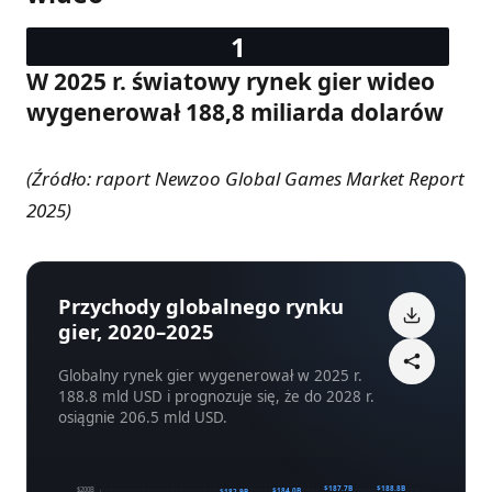
W 2025 r. światowy rynek gier wideo
wygenerował 188,8 miliarda dolarów
(Źródło: raport Newzoo Global Games Market Report
2025)
Przychody globalnego rynku
gier, 2020–2025
Globalny rynek gier wygenerował w 2025 r.
188.8 mld USD i prognozuje się, że do 2028 r.
osiągnie 206.5 mld USD.
$188.8B
$187.7B
$200B
$184.0B
$182.9B