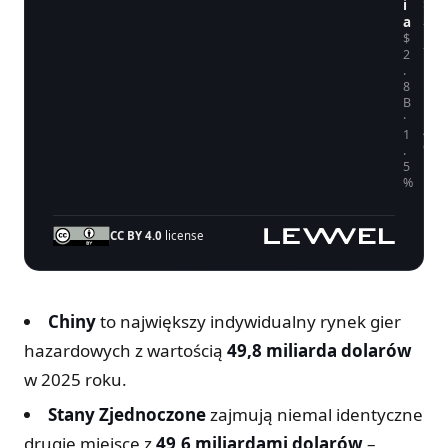
i
$
2
a
.
$
7
2
B
.
·
8
1
B
.
·
4
1
%
.
5
%
CC BY 4.0
license
Top 10 krajów według przychodów z gier (Newzoo, 202
Globalne przychody z gier według kraju, 2025
Rynek
Przychody
Share
Chiny
to największy indywidualny rynek gier
hazardowych z wartością
Chiny
$49.8B
49,8 miliarda dolarów
26.4%
w 2025 roku.
Stany Zjednoczone
$49.6B
26.3%
Stany Zjednoczone
zajmują niemal identyczne
Japonia
$17.6B
9.3%
drugie miejsce z
49,6 miliardami dolarów
–