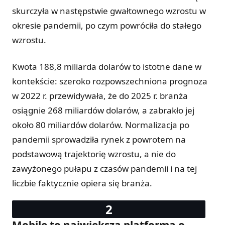
skurczyła w następstwie gwałtownego wzrostu w
2025
$188.8B
okresie pandemii, po czym powróciła do stałego
wzrostu.
Kwota 188,8 miliarda dolarów to istotne dane w
kontekście: szeroko rozpowszechniona prognoza
w 2022 r. przewidywała, że ​​do 2025 r. branża
osiągnie 268 miliardów dolarów, a zabrakło jej
około 80 miliardów dolarów. Normalizacja po
pandemii sprowadziła rynek z powrotem na
podstawową trajektorię wzrostu, a nie do
zawyżonego pułapu z czasów pandemii i na tej
liczbie faktycznie opiera się branża.