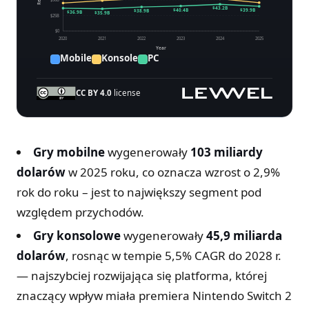
$50B
$43.2B
$40.4B
$39.9B
$38.9B
$36.9B
$35.9B
$25B
$0
2020
2021
2022
2023
2024
2025
Year
Mobile
Konsole
PC
CC BY 4.0
license
Globalne przychody z gier według platformy, 2020–20
Globalne przychody z gier według platformy, 2020–2
Year
Mobile
Konsole
PC
Gry mobilne
wygenerowały
103 miliardy
dolarów
2020
w 2025 roku, co oznacza wzrost o 2,9%
$77.2B
$45.2B
$36.9B
rok do roku – jest to największy segment pod
2021
$90.7B
$49.2B
$35.9B
względem przychodów.
2022
$91.8B
$52.2B
$38.9B
Gry konsolowe
wygenerowały
45,9 miliarda
2023
$90.3B
$53.2B
$40.4B
dolarów
, rosnąc w tempie 5,5% CAGR do 2028 r.
2024
$92.6B
$51.9B
$43.2B
— najszybciej rozwijająca się platforma, której
2025
$103.0B
$45.9B
$39.9B
znaczący wpływ miała premiera Nintendo Switch 2