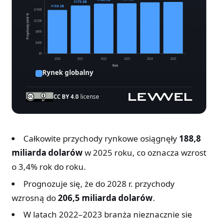
$175.8B
$159.3B
$160B
Przychody (mld $)
$120B
$80B
$40B
$0
2020
2021
2022
2023
2024
2025
Rok
Rynek globalny
CC BY 4.0
license
Przychody globalnego rynku gier, 2020–2025 (Newzoo)
Przychody globalnego rynku gier, 2020–2025
Rok
Przychody
Całkowite przychody rynkowe osiągnęły
188,8
miliarda dolarów
2020
$159.3B
w 2025 roku, co oznacza wzrost
o 3,4% rok do roku.
2021
$175.8B
Prognozuje się, że do 2028 r. przychody
2022
$182.9B
wzrosną do
206,5 miliarda dolarów
.
2023
$184.0B
W latach 2022–2023 branża nieznacznie się
2024
$187.7B