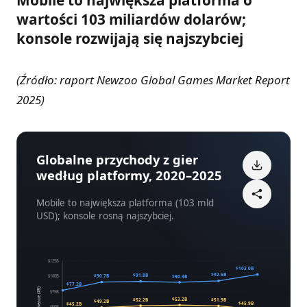
Mobile to największa platforma o
wartości 103 miliardów dolarów;
konsole rozwijają się najszybciej
(Źródło: raport Newzoo Global Games Market Report
2025)
Globalne przychody z gier
według platformy, 2020–2025
Mobile to największa platforma (103 mld
USD); konsole rosną najszybciej.
$125B
$103.0B
$92.6B
$91.8B
$90.7B
$90.3B
$100B
$77.2B
Revenue ($B)
$75B
$53.2B
$52.2B
$51.9B
$49.2B
$45.9B
$45.2B