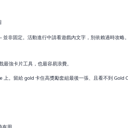
調
則 — 並非固定。活動進行中請看遊戲內文字，別依賴過時攻略
d。是遊戲最強卡片工具，也最容易浪費。
re 上。留給 gold 卡住高獎勵套組最後一張、且看不到 Gold C
時有用