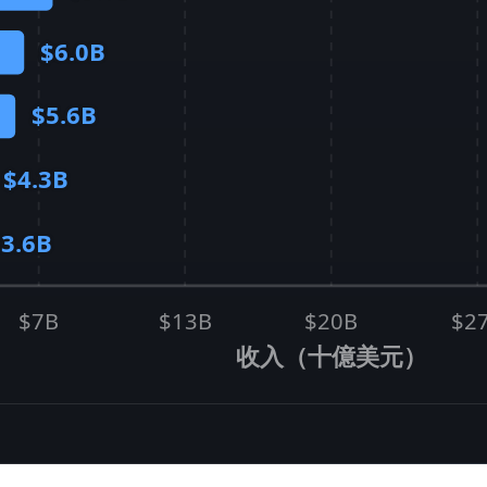
$6.0B
$5.6B
$4.3B
$3.6B
$7B
$13B
$20B
$2
收入（十億美元）
美元領先。