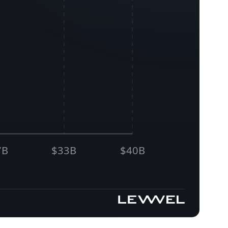
7B
$33B
$40B