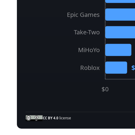
Epic Games
Take-Two
MiHoYo
Roblox
$0
CC BY 4.0
license
依遊戲收入排名的前 10 名公司。索尼以~31.70 億
依收入排名的最大遊戲公司