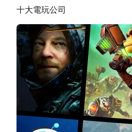
十大電玩公司
公司
收入
Sony
$31.7B
Tencent
$27.1B
Microsoft
$23.5B
Nintendo
$11.6B
NetEase
$11.5B
Electronic Arts
$7.3B
Epic Games
$6.0B
Take-Two
$5.6B
MiHoYo
$4.3B
Roblox
$3.6B