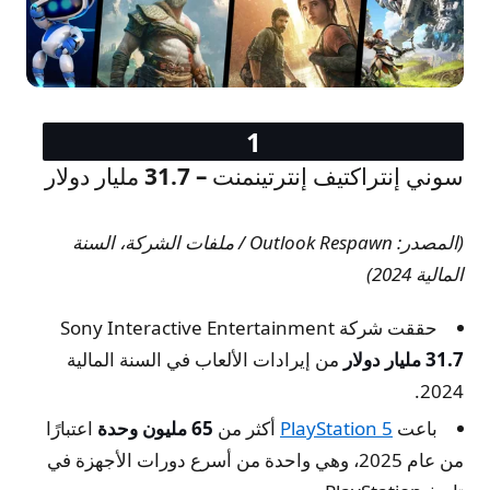
$7.3B
Electronic Arts
$6.0B
Epic Games
$5.6B
Take-Two
$4.3B
MiHoYo
$3.6B
Roblox
سوني إنتراكتيف إنترتينمنت – 31.7 مليار دولار
(المصدر: Outlook Respawn / ملفات الشركة، السنة
المالية 2024)
حققت شركة Sony Interactive Entertainment
31.7 مليار دولار
من إيرادات الألعاب في السنة المالية
2024.
باعت
PlayStation 5
أكثر من
65 مليون وحدة
اعتبارًا
من عام 2025، وهي واحدة من أسرع دورات الأجهزة في