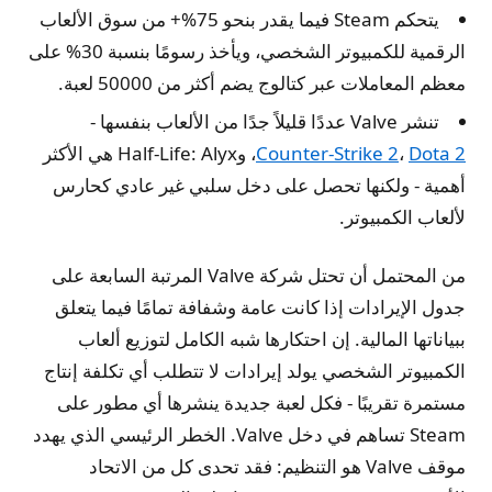
يتحكم Steam فيما يقدر بنحو 75%+ من سوق الألعاب
الرقمية للكمبيوتر الشخصي، ويأخذ رسومًا بنسبة 30% على
معظم المعاملات عبر كتالوج يضم أكثر من 50000 لعبة.
تنشر Valve عددًا قليلاً جدًا من الألعاب بنفسها -
Dota 2
،
Counter-Strike 2
، وHalf-Life: Alyx هي الأكثر
أهمية - ولكنها تحصل على دخل سلبي غير عادي كحارس
لألعاب الكمبيوتر.
من المحتمل أن تحتل شركة Valve المرتبة السابعة على
جدول الإيرادات إذا كانت عامة وشفافة تمامًا فيما يتعلق
ببياناتها المالية. إن احتكارها شبه الكامل لتوزيع ألعاب
الكمبيوتر الشخصي يولد إيرادات لا تتطلب أي تكلفة إنتاج
مستمرة تقريبًا - فكل لعبة جديدة ينشرها أي مطور على
Steam تساهم في دخل Valve. الخطر الرئيسي الذي يهدد
موقف Valve هو التنظيم: فقد تحدى كل من الاتحاد