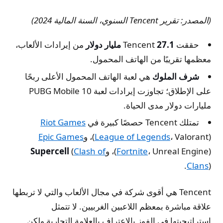
(المصدر: تقرير Tencent السنوي، السنة المالية 2024)
حققت Tencent
27.1 مليار دولار
من إيرادات الألعاب،
معظمها تقريبًا من الهاتف المحمول.
شرف الملوك
هي لعبة الهاتف المحمول الأعلى ربحًا
على الإطلاق؛ تجاوزت إيرادات لعبة PUBG Mobile 10
مليارات دولار مدى الحياة.
تمتلك Tencent حصصًا كبيرة في
Riot Games
، Valorant)، و
League of Legends
(
Epic Games
، Unreal Engine)، و
Fortnite
(
Clash of
(
Supercell
Clans
).
Tencent هي أقوى شركة في مجال الألعاب والتي لا تربطها
علاقة مباشرة بمعظم اللاعبين الغربيين. لا تتمثل
استراتيجيتها في الفوز بالاعتراف بالعلامة التجارية ولكن