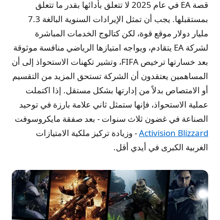
قصة EA في عام 2025 لا تتعلق بأدائها بقدر ما تتعلق
بمستقبلها. يجب أن تمثل الإيرادات السنوية البالغة 7.3
مليار دولار موقع قوة، لكن كتالوج الخدمات المباشرة
لشركة EA يتقادم، ويواجه امتيازها الرياضي منافسة موثوقة
بعد خسارتها ترخيص FIFA، وتشير تكهنات الاستحواذ إلى أن
المساهمين يعتقدون أن الشركة تستحق المزيد من التقسيم
أو الامتصاص بدلاً من إدارتها بشكل مستقل. إذا اكتملت
عملية الاستحواذ، فإنها ستمثل ثاني علامة بارزة في توحيد
الصناعة في غضون ثلاث سنوات - بعد صفقة مايكروسوفت
Activision Blizzard
- وزيادة تركيز ملكية الامتيازات
الغربية الكبرى في أيدي أقل.