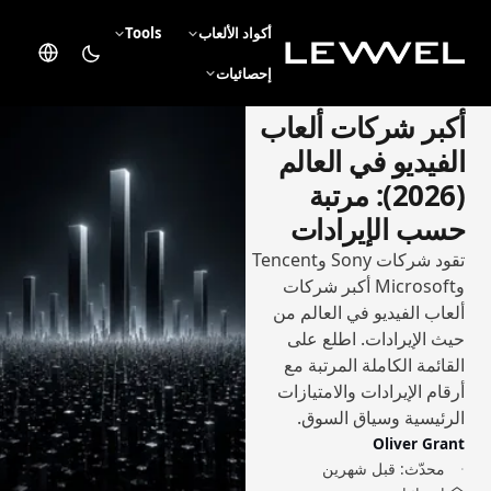
أكواد الألعاب
Tools
إحصائيات
أكبر شركات ألعاب
الفيديو في العالم
(2026): مرتبة
حسب الإيرادات
تقود شركات Sony وTencent
وMicrosoft أكبر شركات
ألعاب الفيديو في العالم من
حيث الإيرادات. اطلع على
القائمة الكاملة المرتبة مع
أرقام الإيرادات والامتيازات
الرئيسية وسياق السوق.
Oliver Grant
محدّث:
قبل شهرين