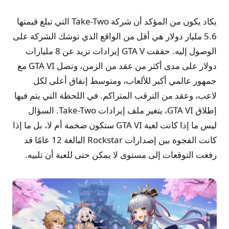
يكاد يكون من المؤكد أن شركة Take-Two التي تبلغ قيمتها
5.6 ​​مليار دولار هي أقل من الواقع الذي توشك الشركة على
الوصول إليه. حققت GTA V إيرادات تزيد عن 8 مليارات
دولار على مدى أكثر من عقد من الزمن، وتصل GTA VI مع
جمهور عالمي أكبر للألعاب، ومتوسط ​​إنفاق أعلى لكل
لاعب، وعقد من الترقب المتراكم. في اللحظة التي يتم فيها
إطلاق GTA VI، يتغير ملف إيرادات Take-Two. السؤال
ليس ما إذا كانت لعبة GTA VI ستكون ضخمة أم لا، بل ما إذا
كانت الفجوة بين إصدارات Rockstar البالغة 12 عامًا قد
رفعت التوقعات إلى مستوى لا يمكن حتى للعبة أن تلبيه.