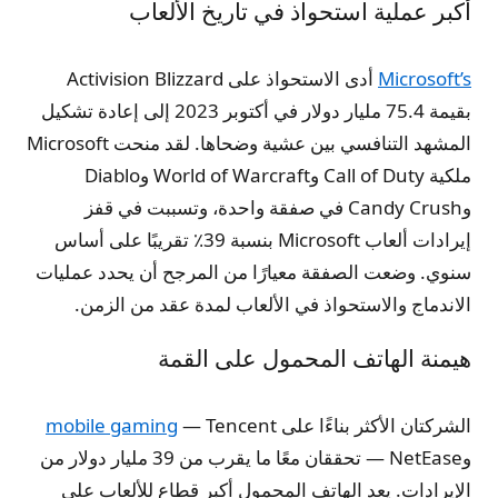
أكبر عملية استحواذ في تاريخ الألعاب
Microsoft’s
أدى الاستحواذ على Activision Blizzard
بقيمة 75.4 مليار دولار في أكتوبر 2023 إلى إعادة تشكيل
المشهد التنافسي بين عشية وضحاها. لقد منحت Microsoft
ملكية Call of Duty وWorld of Warcraft وDiablo
وCandy Crush في صفقة واحدة، وتسببت في قفز
إيرادات ألعاب Microsoft بنسبة 39٪ تقريبًا على أساس
سنوي. وضعت الصفقة معيارًا من المرجح أن يحدد عمليات
الاندماج والاستحواذ في الألعاب لمدة عقد من الزمن.
هيمنة الهاتف المحمول على القمة
الشركتان الأكثر بناءًا على
— Tencent
mobile gaming
وNetEase — تحققان معًا ما يقرب من 39 مليار دولار من
الإيرادات. يعد الهاتف المحمول أكبر قطاع للألعاب على