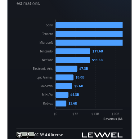
estimations.
Sony
Tencent
$23.5B
Microsoft
$11.6B
Nintendo
$11.5B
NetEase
$7.3B
Electronic Arts
$6.0B
Epic Games
$5.6B
Take-Two
$4.3B
MiHoYo
$3.6B
Roblox
$0
$7B
$13B
$20B
$27B
Revenus (Md$)
CC BY 4.0
license