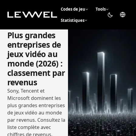
Codes de jeu
Tools
Statistiques
Plus grandes
entreprises de
jeux vidéo au
monde (2026) :
classement par
revenus
Sony, Tencent et
Microsoft dominent les
plus grandes entreprises
de jeux vidéo au monde
par revenus. Consultez la
liste complète avec
chiffres de revenus,