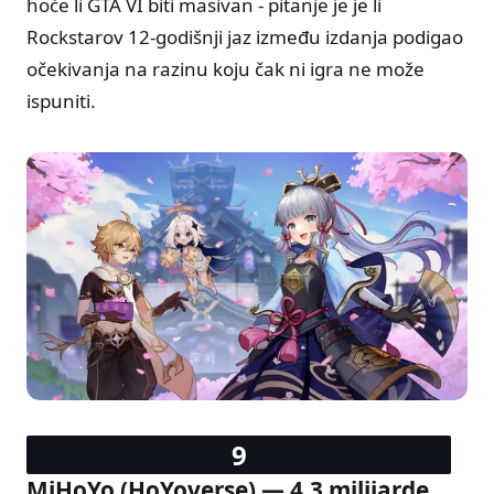
hoće li GTA VI biti masivan - pitanje je je li
Rockstarov 12-godišnji jaz između izdanja podigao
očekivanja na razinu koju čak ni igra ne može
ispuniti.
MiHoYo (HoYoverse) — 4,3 milijarde