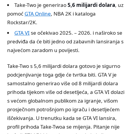
Take-Two je generirao
5,6 milijardi dolara
, uz
pomoć
GTA Online
, NBA 2K i kataloga
Rockstar/2K.
GTA VI
se očekivao 2025. – 2026. i naširoko se
predviđa da će biti jedno od zabavnih lansiranja s
najvećom zaradom u povijesti.
Take-Two s 5,6 milijardi dolara gotovo je sigurno
podcjenjivanje toga gdje će tvrtka biti. GTA V je
samostalno generirao više od 8 milijardi dolara
prihoda tijekom više od desetljeća, a GTA VI dolazi
s većom globalnom publikom za igranje, višom
prosječnom potrošnjom po igraču i desetljećem
iščekivanja. U trenutku kada se GTA VI lansira,
profil prihoda Take-Twoa se mijenja. Pitanje nije