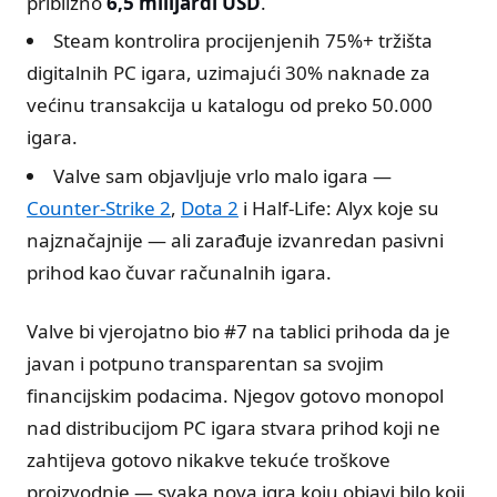
približno
6,5 milijardi USD
.
Steam kontrolira procijenjenih 75%+ tržišta
digitalnih PC igara, uzimajući 30% naknade za
većinu transakcija u katalogu od preko 50.000
igara.
Valve sam objavljuje vrlo malo igara —
Counter-Strike 2
,
Dota 2
i Half-Life: Alyx koje su
najznačajnije — ali zarađuje izvanredan pasivni
prihod kao čuvar računalnih igara.
Valve bi vjerojatno bio #7 na tablici prihoda da je
javan i potpuno transparentan sa svojim
financijskim podacima. Njegov gotovo monopol
nad distribucijom PC igara stvara prihod koji ne
zahtijeva gotovo nikakve tekuće troškove
proizvodnje — svaka nova igra koju objavi bilo koji