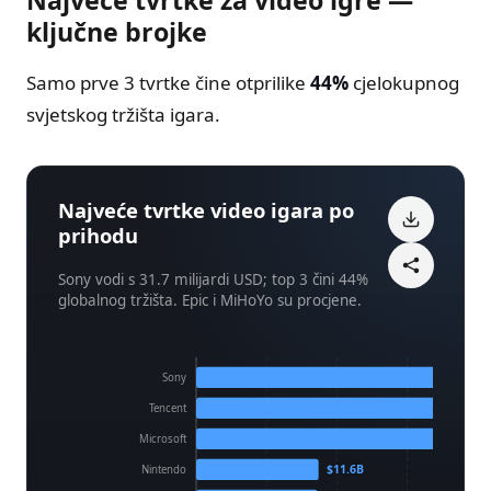
ključne brojke
Samo prve 3 tvrtke čine otprilike
44%
cjelokupnog
svjetskog tržišta igara.
Najveće tvrtke video igara po
prihodu
Sony vodi s 31.7 milijardi USD; top 3 čini 44%
globalnog tržišta. Epic i MiHoYo su procjene.
Sony
Tencent
$23.5B
Microsoft
$11.6B
Nintendo