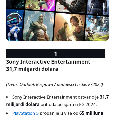
Nintendo
$11.6B
NetEase
$11.5B
Electronic Arts
$7.3B
Epic Games
$6.0B
Take-Two
$5.6B
MiHoYo
$4.3B
Roblox
$3.6B
Sony Interactive Entertainment —
31,7 milijardi dolara
(Izvor: Outlook Respawn / podnesci tvrtke, FY2024)
Sony Interactive Entertainment ostvario je
31,7
milijardi dolara
prihoda od igara u FG 2024.
PlayStation 5
prodan je u više od
65 milijuna