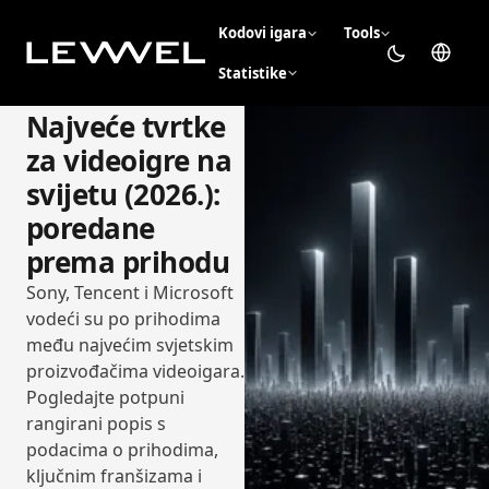
Kodovi igara
Tools
Statistike
Najveće tvrtke
za videoigre na
svijetu (2026.):
poredane
prema prihodu
Sony, Tencent i Microsoft
vodeći su po prihodima
među najvećim svjetskim
proizvođačima videoigara.
Pogledajte potpuni
rangirani popis s
podacima o prihodima,
ključnim franšizama i