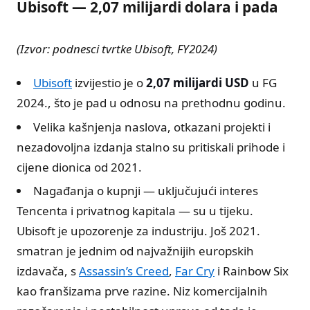
Ubisoft — 2,07 milijardi dolara i pada
(Izvor: podnesci tvrtke Ubisoft, FY2024)
Ubisoft
izvijestio je o
2,07 milijardi USD
u FG
2024., što je pad u odnosu na prethodnu godinu.
Velika kašnjenja naslova, otkazani projekti i
nezadovoljna izdanja stalno su pritiskali prihode i
cijene dionica od 2021.
Nagađanja o kupnji — uključujući interes
Tencenta i privatnog kapitala — su u tijeku.
Ubisoft je upozorenje za industriju. Još 2021.
smatran je jednim od najvažnijih europskih
izdavača, s
Assassin’s Creed
,
Far Cry
i Rainbow Six
kao franšizama prve razine. Niz komercijalnih