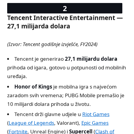
Tencent Interactive Entertainment —
27,1 milijarda dolara
(Izvor: Tencent godišnje izvješće, FY2024)
Tencent je generirao
27,1 milijardu dolara
prihoda od igara, gotovo u potpunosti od mobilnih
uređaja.
Honor of Kings
je mobilna igra s najvećom
zaradom svih vremena; PUBG Mobile premašio je
10 milijardi dolara prihoda u životu.
Tencent drži glavne udjele u
Riot Games
(
League of Legends
, Valorant),
Epic Games
(
Fortnite
, Unreal Engine) i
Supercell
(
Clash of