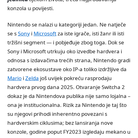
konzola u povijesti.
Nintendo se nalazi u kategoriji jedan. Ne natječe
se s
Sony
i
Microsoft
za iste igrače, isti žanr ili isti
tržišni segment — i pobjeđuje zbog toga. Dok se
Sony i Microsoft utrkuju oko izvedbe hardvera i
odnosa s izdavačima trećih strana, Nintendo gradi
zatvorene ekosustave oko IP-a toliko izdržljive da
Mario
i
Zelda
još uvijek pokreću rasprodaju
hardvera prvog dana 2025. Otvaranje Switcha 2
dokaz je da Nintendova publika nije samo lojalna –
ona je institucionalna. Rizik za Nintendo je taj što
su njegovi prihodi inherentno povezani s
hardverskim ciklusima; bez lansiranja nove
konzole, godine poput FY2023 izgledaju mekano u