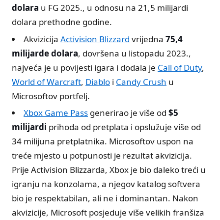
dolara
u FG 2025., u odnosu na 21,5 milijardi
dolara prethodne godine.
Akvizicija
Activision Blizzard
vrijedna
75,4
milijarde dolara
, dovršena u listopadu 2023.,
najveća je u povijesti igara i dodala je
Call of Duty
,
World of Warcraft
,
Diablo
i
Candy Crush
u
Microsoftov portfelj.
Xbox Game Pass
generirao je više od
$5
milijardi
prihoda od pretplata i opslužuje više od
34 milijuna pretplatnika. Microsoftov uspon na
treće mjesto u potpunosti je rezultat akvizicija.
Prije Activision Blizzarda, Xbox je bio daleko treći u
igranju na konzolama, a njegov katalog softvera
bio je respektabilan, ali ne i dominantan. Nakon
akvizicije, Microsoft posjeduje više velikih franšiza