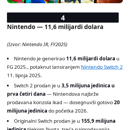
Nintendo — 11,6 milijardi dolara
(Izvor: Nintendo IR, FY2025)
Nintendo je generirao
11,6 milijardi dolara
u
FG 2025., potaknut lansiranjem
Nintendo Switch 2
11. lipnja 2025.
Switch 2 prodan je u
3,5 milijuna jedinica u
prva četiri dana
— Nintendova najbrže
prodavana konzola ikad — dosegnuvši gotovo
20
milijuna jedinica
do početka 2026.
Originalni Switch prodan je u
155,9 milijuna
jedinica
tijekom života, treća najprodavanija