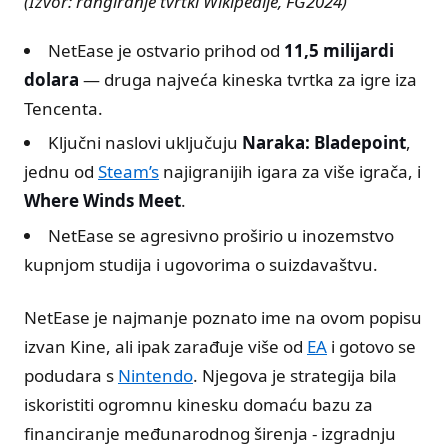
(Izvor: rangiranje tvrtki Wikipedije, FG2024)
NetEase je ostvario prihod od
11,5 milijardi
dolara
— druga najveća kineska tvrtka za igre iza
Tencenta.
Ključni naslovi uključuju
Naraka: Bladepoint
,
jednu od
Steam’s
najigranijih igara za više igrača, i
Where Winds Meet
.
NetEase se agresivno proširio u inozemstvo
kupnjom studija i ugovorima o suizdavaštvu.
NetEase je najmanje poznato ime na ovom popisu
izvan Kine, ali ipak zarađuje više od
EA
i gotovo se
podudara s
Nintendo
. Njegova je strategija bila
iskoristiti ogromnu kinesku domaću bazu za
financiranje međunarodnog širenja - izgradnju