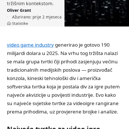
tržišnim kontekstom.
Oliver Grant
Ažurirano:
prije 2 mjeseca
Statistike
›
Početna
video game industry
generirao je gotovo 190
milijardi dolara u 2025. Na vrhu tog tržišta nalazi
se mala grupa tvrtki čiji prihodi zasjenjuju većinu
tradicionalnih medijskih poslova — proizvođač
konzola, kineski tehnološki div i američka
softverska tvrtka koja je postala div za igre putem
najveće akvizicije u povijesti industrije. Evo kako
su najveće svjetske tvrtke za videoigre rangirane
prema prihodima, uz provjerene brojke i analize.
Najveće tvrtke za video igre —