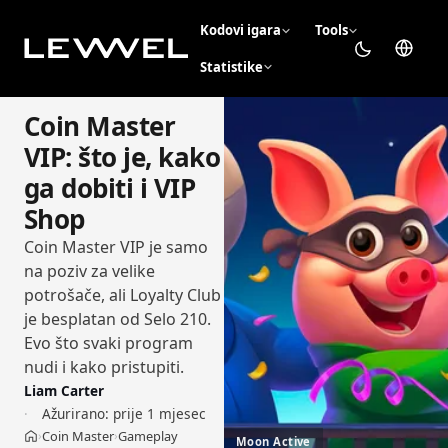
Kodovi igara
Tools
Statistike
Coin Master
VIP: što je, kako
ga dobiti i VIP
Shop
Coin Master VIP je samo
na poziv za velike
potrošače, ali Loyalty Club
je besplatan od Selo 210.
Evo što svaki program
nudi i kako pristupiti.
Liam Carter
Ažurirano:
prije 1 mjesec
Coin Master
Gameplay
›
›
Moon Active
Početna