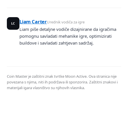
Liam Carter
Urednik vodiča za igre
LC
Liam piše detaljne vodiče dizajnirane da igračima
pomognu savladati mehanike igre, optimizirati
buildove i savladati zahtjevan sadržaj.
Coin Master je zaštitni znak tvrtke Moon Active. Ova stranica nije
povezana s njima, niti ih podržava ili sponzorira. Zaštitni znakovi i
materijali igara vlasništvo su njihovih vlasnika.