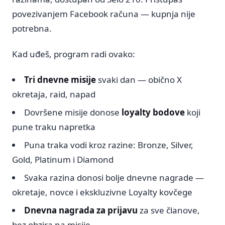
povezivanjem Facebook računa — kupnja nije
potrebna.
Kad uđeš, program radi ovako:
Tri dnevne misije
svaki dan — obično X
okretaja, raid, napad
Dovršene misije donose
loyalty bodove
koji
pune traku napretka
Puna traka vodi kroz razine: Bronze, Silver,
Gold, Platinum i Diamond
Svaka razina donosi bolje dnevne nagrade —
okretaje, novce i ekskluzivne Loyalty kovčege
Dnevna nagrada za prijavu
za sve članove,
bez obzira na misije