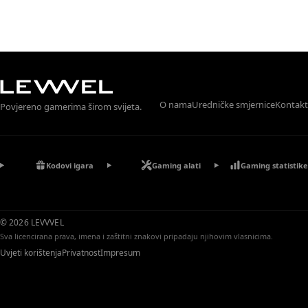
O nama
Uredničke smjernice
Kontakt
Povjereno gamerima širom svijeta.
Kodovi igara
Gaming alati
Gaming statistike
© 2026 LEVVVEL
Sva licencirana prava, imena i zaštitni znakovi pripadaju njihovim vlasnicima.
Uvjeti korištenja
Privatnost
Impresum