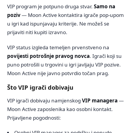
VIP program je potpuno druga stvar.
Samo na
poziv
— Moon Active kontaktira igrače pop-upom
u igri kad ispunjavaju kriterije. Ne možeš se
prijaviti niti kupiti izravno.
VIP status izgleda temeljen prvenstveno na
povijesti potrošnje pravog novca
. Igrači koji su
puno potrošili u trgovini u igri javljaju VIP pozive.
Moon Active nije javno potvrdio točan prag.
Što VIP igrači dobivaju
VIP igrači dobivaju namjenskog
VIP managera
—
Moon Active zaposlenika kao osobni kontakt.
Prijavljene pogodnosti:
Osobni VIP manager za podršku i ponude