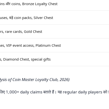
pins और coins, Bronze Loyalty Chest
uses, बड़े coin packs, Silver Chest
iers, rare cards, Gold Chest
uses, VIP event access, Platinum Chest
s, Diamond Chest, special gifts
is of Coin Master Loyalty Club, 2026)
के लिए 1,000+ daily claims बताते हैं। यह regular daily players को 