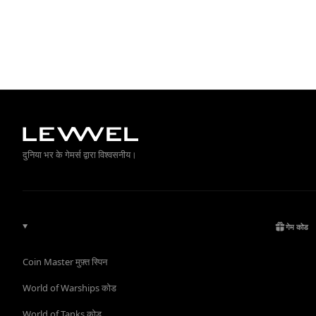
दुनिया भर के गेमर्स द्वारा विश्वसनीय।
गेम कोड
Coin Master मुफ़्त स्पिन
World of Warships कोड
World of Tanks कोड