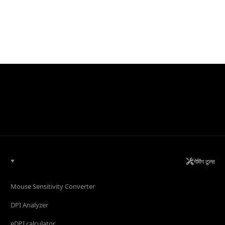
गेमिंग टूल्स
Mouse Sensitivity Converter
DPI Analyzer
eDPI calculator