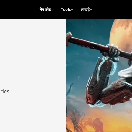
गेम कोड
Tools
आंकड़े
ides.