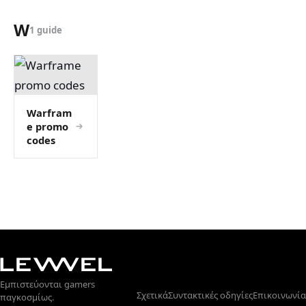
W
1 guide
Warfram
e promo
codes
Εμπιστεύονται gamers
Σχετικά
Συντακτικές οδηγίες
Επικοινωνία
παγκοσμίως.