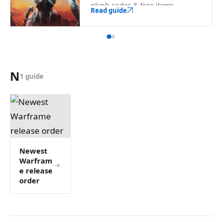
glyph codes & free items.
Read guide
N
1 guide
Newest
Warfram
e release
order