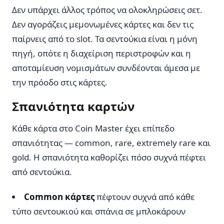
Δεν υπάρχει άλλος τρόπος να ολοκληρώσεις σετ.
Δεν αγοράζεις μεμονωμένες κάρτες και δεν τις
παίρνεις από το slot. Τα σεντούκια είναι η μόνη
πηγή, οπότε η διαχείριση περιστροφών και η
αποταμίευση νομισμάτων συνδέονται άμεσα με
την πρόοδο στις κάρτες.
Σπανιότητα καρτών
Κάθε κάρτα στο Coin Master έχει επίπεδο
σπανιότητας — common, rare, extremely rare και
gold. Η σπανιότητα καθορίζει πόσο συχνά πέφτει
από σεντούκια.
Common κάρτες
πέφτουν συχνά από κάθε
τύπο σεντουκιού και σπάνια σε μπλοκάρουν