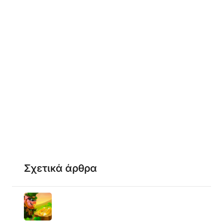
Σχετικά άρθρα