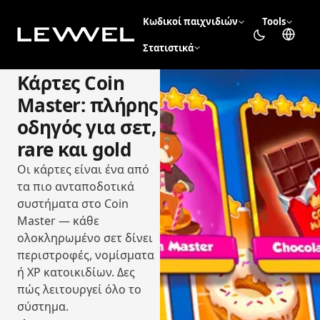
Κωδικοί παιχνιδιών
Tools
Στατιστικά
Κάρτες Coin
Master: πλήρης
οδηγός για σετ,
rare και gold
Οι κάρτες είναι ένα από
τα πιο ανταποδοτικά
συστήματα στο Coin
Master — κάθε
ολοκληρωμένο σετ δίνει
περιστροφές, νομίσματα
ή XP κατοικιδίων. Δες
πώς λειτουργεί όλο το
σύστημα.