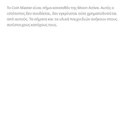
Το Coin Master είναι σήμα κατατεθέν της Moon Active. Αυτός ο
ιστότοπος δεν συνδέεται, δεν εγκρίνεται ούτε χρηματοδοτείται
από αυτούς. Τα σήματα και τα υλικά παιχνιδιών ανήκουν στους
αντίστοιχους κατόχους τους.