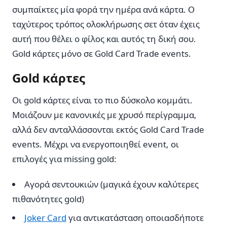
συμπαίκτες μία φορά την ημέρα ανά κάρτα. Ο
ταχύτερος τρόπος ολοκλήρωσης σετ όταν έχεις
αυτή που θέλει ο φίλος και αυτός τη δική σου.
Gold κάρτες μόνο σε Gold Card Trade events.
Gold κάρτες
Οι gold κάρτες είναι το πιο δύσκολο κομμάτι.
Μοιάζουν με κανονικές με χρυσό περίγραμμα,
αλλά δεν ανταλλάσσονται εκτός Gold Card Trade
events. Μέχρι να ενεργοποιηθεί event, οι
επιλογές για missing gold:
Αγορά σεντουκιών (μαγικά έχουν καλύτερες
πιθανότητες gold)
Joker Card
για αντικατάσταση οποιασδήποτε