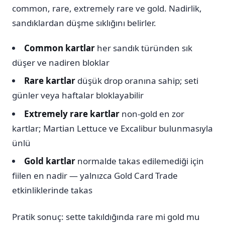
common, rare, extremely rare ve gold. Nadirlik,
sandıklardan düşme sıklığını belirler.
Common kartlar
her sandık türünden sık
düşer ve nadiren bloklar
Rare kartlar
düşük drop oranına sahip; seti
günler veya haftalar bloklayabilir
Extremely rare kartlar
non-gold en zor
kartlar; Martian Lettuce ve Excalibur bulunmasıyla
ünlü
Gold kartlar
normalde takas edilemediği için
fiilen en nadir — yalnızca Gold Card Trade
etkinliklerinde takas
Pratik sonuç: sette takıldığında rare mi gold mu