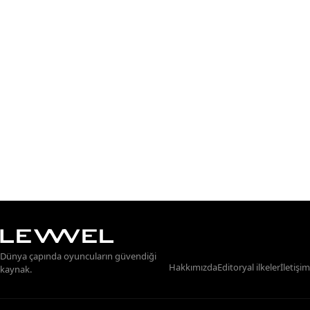
Dünya çapında oyuncuların güvendiği
Hakkımızda
Editoryal ilkeler
İletişim
kaynak.