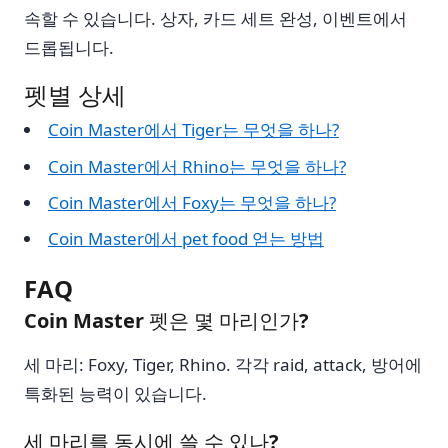
속할 수 있습니다. 상자, 카드 세트 완성, 이벤트에서
드롭됩니다.
펫별 상세
Coin Master에서 Tiger는 무엇을 하나?
Coin Master에서 Rhino는 무엇을 하나?
Coin Master에서 Foxy는 무엇을 하나?
Coin Master에서 pet food 얻는 방법
FAQ
Coin Master 펫은 몇 마리인가?
세 마리: Foxy, Tiger, Rhino. 각각 raid, attack, 방어에
특화된 능력이 있습니다.
세 마리를 동시에 쓸 수 있나?