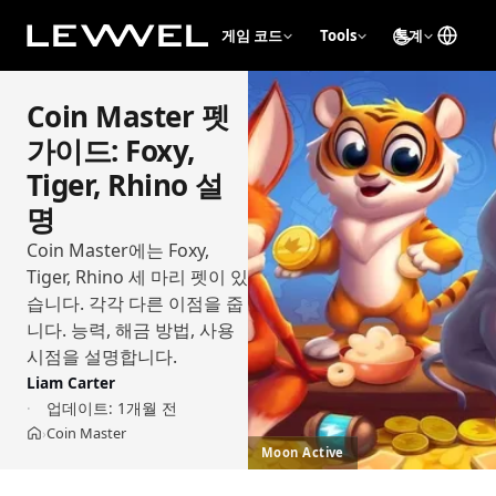
게임 코드
Tools
통계
Coin Master 펫
가이드: Foxy,
Tiger, Rhino 설
명
Coin Master에는 Foxy,
Tiger, Rhino 세 마리 펫이 있
습니다. 각각 다른 이점을 줍
니다. 능력, 해금 방법, 사용
시점을 설명합니다.
Liam Carter
업데이트:
1개월 전
Coin Master
›
홈
Moon Active