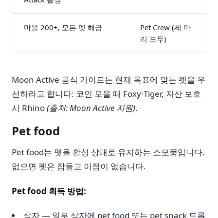
마을 200+, 모든 펫 해금
Pet Crew (세 마
리 모두)
Moon Active 공식 가이드는 현재 목표에 맞는 펫을 우
선하라고 합니다: 코인 모을 때 Foxy·Tiger, 자산 보호
시 Rhino
(출처: Moon Active 지원)
.
Pet food
Pet food는 펫을 활성 상태로 유지하는 소모품입니다.
없으면 펫은 잠들고 이점이 없습니다.
Pet food 획득 방법:
상자 — 일부 상자에 pet food 또는 pet snack 드롭