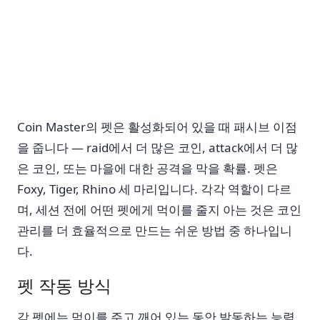
Coin Master의 펫은 활성화되어 있을 때 패시브 이점
을 줍니다 — raid에서 더 많은 코인, attack에서 더 많
은 코인, 또는 마을에 대한 공격을 막을 확률. 펫은
Foxy, Tiger, Rhino 세 마리입니다. 각각 역할이 다르
며, 세션 전에 어떤 펫에게 먹이를 줄지 아는 것은 코인
관리를 더 효율적으로 만드는 쉬운 방법 중 하나입니
다.
펫 작동 방식
각 펫에는 먹이를 주고 깨어 있는 동안 발동하는 능력