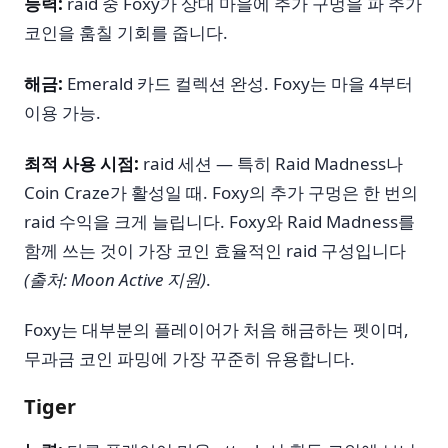
능력:
raid 중 Foxy가 상대 마을에 추가 구멍을 파 추가
코인을 훔칠 기회를 줍니다.
해금:
Emerald 카드 컬렉션 완성. Foxy는 마을 4부터
이용 가능.
최적 사용 시점:
raid 세션 — 특히 Raid Madness나
Coin Craze가 활성일 때. Foxy의 추가 구멍은 한 번의
raid 수익을 크게 늘립니다. Foxy와 Raid Madness를
함께 쓰는 것이 가장 코인 효율적인 raid 구성입니다
(출처: Moon Active 지원)
.
Foxy는 대부분의 플레이어가 처음 해금하는 펫이며,
무과금 코인 파밍에 가장 꾸준히 유용합니다.
Tiger