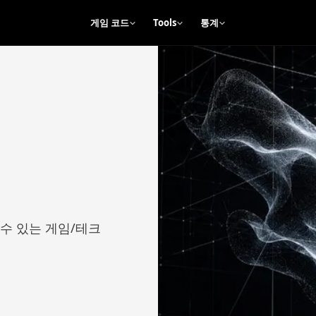
게임 코드
Tools
통계
 수 있는 게임/테크