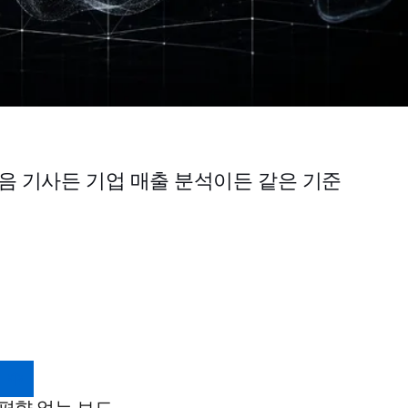
모음 기사든 기업 매출 분석이든 같은 기준
편향 없는 보도