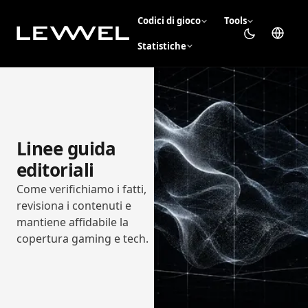
Codici di gioco
Tools
Statistiche
Linee guida
editoriali
Come verifichiamo i fatti,
revisiona i contenuti e
mantiene affidabile la
copertura gaming e tech.