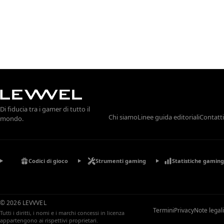
Di fiducia tra i gamer di tutto il
Chi siamo
Linee guida editoriali
Contatti
mondo.
Codici di gioco
Strumenti gaming
Statistiche gaming
© 2026 LEVVVEL
Termini
Privacy
Note legali
Tutti i diritti, i nomi e i marchi concessi in licenza
appartengono ai rispettivi proprietari.