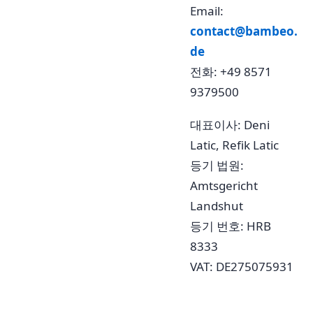
Email:
contact@bambeo.
de
전화: +49 8571
9379500
대표이사: Deni
Latic, Refik Latic
등기 법원:
Amtsgericht
Landshut
등기 번호: HRB
8333
VAT: DE275075931