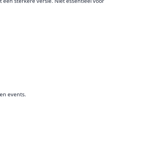
t een sterkere versie. Niet essentieel voor
 en events.