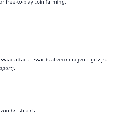
r free-to-play coin farming.
, waar attack rewards al vermenigvuldigd zijn.
pport)
.
 zonder shields.