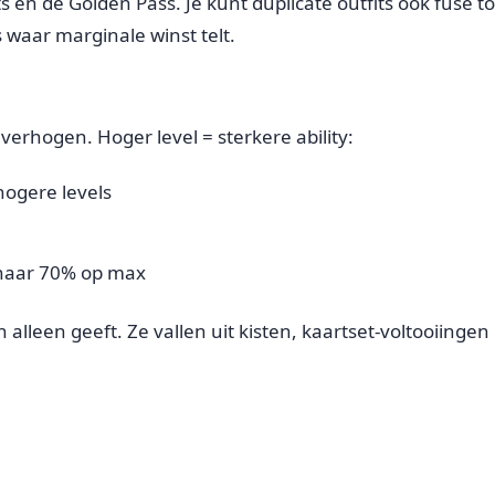
 en de Golden Pass. Je kunt duplicate outfits ook fuse to
 waar marginale winst telt.
verhogen. Hoger level = sterkere ability:
hogere levels
1 naar 70% op max
alleen geeft. Ze vallen uit kisten, kaartset-voltooiingen