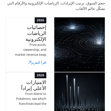
حجم السوق، ترتيب الإيرادات، الرياضات الإلكترونية والأرقام التي
تشكّل عالم الألعاب.
2026
إحصائيات
الرياضات
الإلكترونية
Prize pools,
viewership, and
market revenue keep
climbing year over
اقرأ التقرير
year. Explore the
latest numbers
behind competitive
2026
gaming.
الامتيازات
الأعلى إيراداً
From Mario to
Pokémon, see which
franchises lead the
industry by total