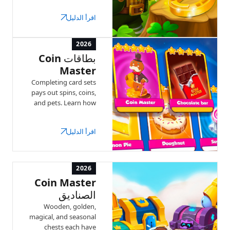
multipliers, and chest
اقرأ الدليل
bonuses. Here's how
each recurring event
works.
2026
بطاقات Coin
Master
Completing card sets
pays out spins, coins,
and pets. Learn how
collections work, gold
cards, and the Joker
اقرأ الدليل
card.
2026
Coin Master
الصناديق
Wooden, golden,
magical, and seasonal
chests each have