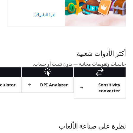
different drop odds.
Here's what they
اقرأ الدليل
contain and when
each is worth buying.
أكثر الأدوات شعبية
حاسبات وتقويمات مجانية — بدون تثبيت أو حساب.
 calculator
DPI Analyzer
Sensitivity
converter
نظرة على صناعة الألعاب