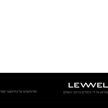
אודות
קווים עריכתיים
צור קשר
מהימן על ידי גיימרים ברחבי העולם.