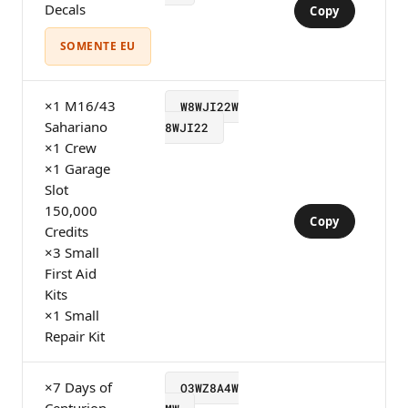
Decals
Copy
SOMENTE EU
×1 M16/43
W8WJI22W
Sahariano
8WJI22
×1 Crew
×1 Garage
Slot
150,000
Copy
Credits
×3 Small
First Aid
Kits
×1 Small
Repair Kit
×7 Days of
O3WZ8A4W
Centurion