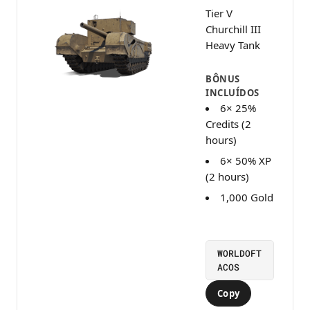
Tier V
Churchill III
Heavy Tank
BÔNUS
INCLUÍDOS
6× 25%
Credits (2
hours)
6× 50% XP
(2 hours)
1,000 Gold
WORLDOFT
ACOS
Copy