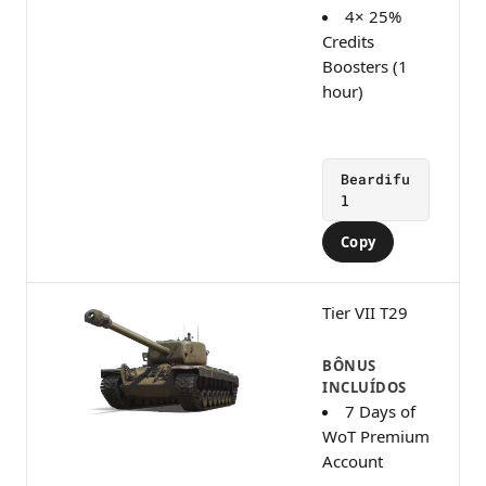
4× 25%
Credits
Boosters (1
hour)
Beardifu
l
Copy
Tier VII T29
BÔNUS
INCLUÍDOS
7 Days of
WoT Premium
Account