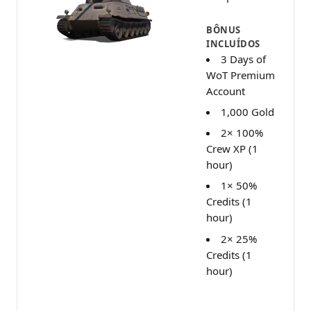
BÔNUS
INCLUÍDOS
3 Days of
WoT Premium
Account
1,000 Gold
2× 100%
Crew XP (1
hour)
1× 50%
Credits (1
hour)
2× 25%
Credits (1
hour)