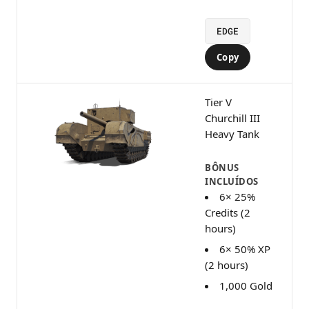
EDGE
Copy
Tier V
Churchill III
Heavy Tank
BÔNUS
INCLUÍDOS
6× 25%
Credits (2
hours)
6× 50% XP
(2 hours)
1,000 Gold