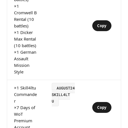
×1
Cromwell B
Rental (10
battles)
Copy
×1 Dicker
Max Rental
(10 battles)
×1 German
Assault
Mission
Style
×1 Skill4ltu
AUGUST24
Commande
SKILL4LT
r
U
×7 Days of
Copy
WoT
Premium
Account