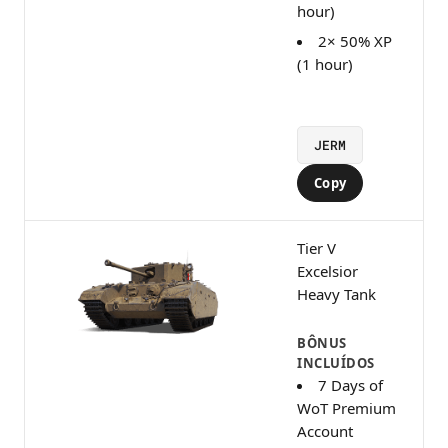
hour)
2× 50% XP
(1 hour)
JERM
Copy
Tier V
Excelsior
Heavy Tank
BÔNUS
INCLUÍDOS
7 Days of
WoT Premium
Account