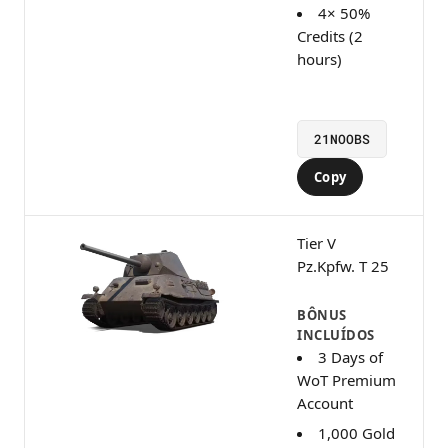
4× 50%
Credits (2
hours)
21NOOBS
Copy
Tier V
Pz.Kpfw. T 25
BÔNUS
INCLUÍDOS
3 Days of
WoT Premium
Account
1,000 Gold