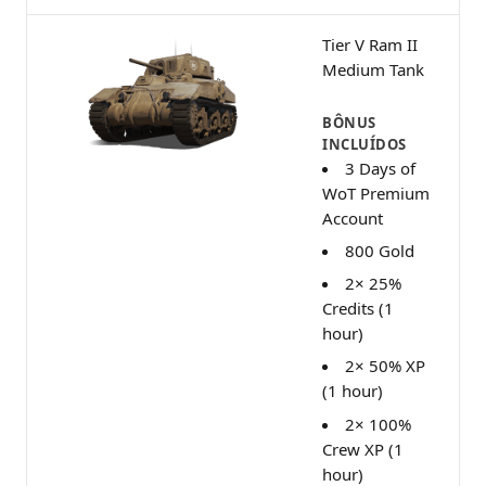
Tier V Ram II
Medium Tank
BÔNUS
INCLUÍDOS
3 Days of
WoT Premium
Account
800 Gold
2× 25%
Credits (1
hour)
2× 50% XP
(1 hour)
2× 100%
Crew XP (1
hour)