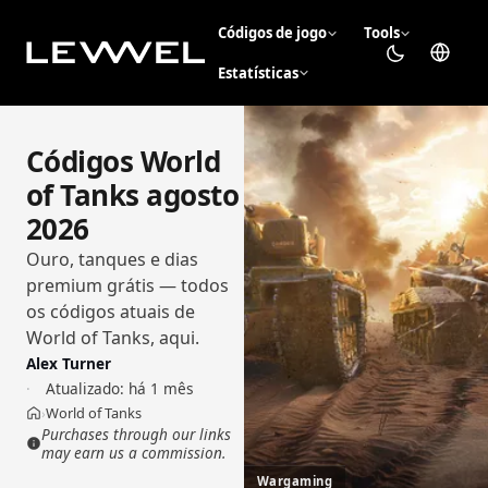
Códigos de jogo
Tools
Estatísticas
Códigos World
of Tanks agosto
2026
Ouro, tanques e dias
premium grátis — todos
os códigos atuais de
World of Tanks, aqui.
Alex Turner
Atualizado:
há 1 mês
World of Tanks
›
Início
Purchases through our links
may earn us a commission.
Wargaming