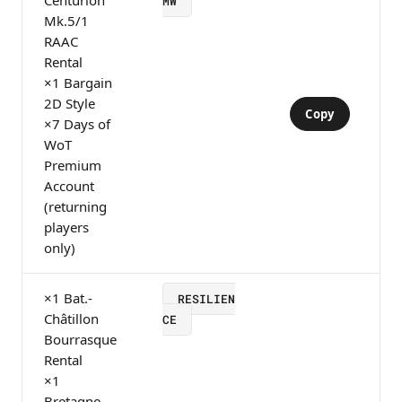
MW
Mk.5/1
RAAC
Rental
×1 Bargain
2D Style
Copy
×7 Days of
WoT
Premium
Account
(returning
players
only)
×1 Bat.-
RESILIEN
Châtillon
CE
Bourrasque
Rental
×1
Bretagne