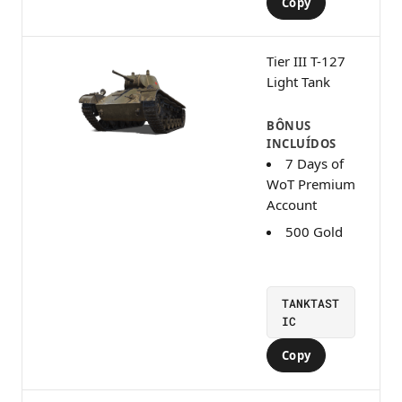
Copy
Tier III T-127
Light Tank
BÔNUS
INCLUÍDOS
7 Days of
WoT Premium
Account
500 Gold
TANKTAST
IC
Copy