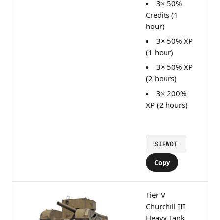
3× 50%
Credits (1
hour)
3× 50% XP
(1 hour)
3× 50% XP
(2 hours)
3× 200%
XP (2 hours)
SIRWOT
Copy
Tier V
Churchill III
Heavy Tank