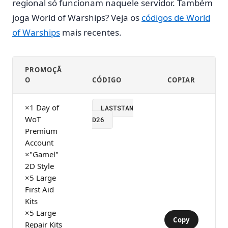
regional só funcionam naquele servidor. Também
joga World of Warships? Veja os
códigos de World
of Warships
mais recentes.
PROMOÇÃ
O
CÓDIGO
COPIAR
×1 Day of
LASTSTAN
WoT
D26
Premium
Account
×"Gamel"
2D Style
×5 Large
First Aid
Kits
×5 Large
Copy
Repair Kits