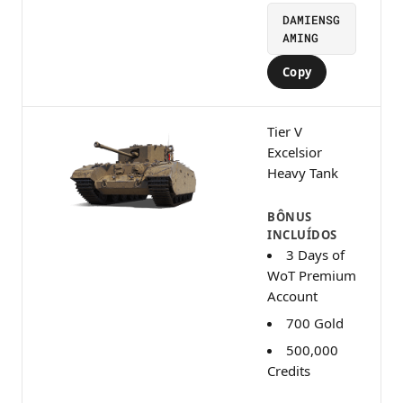
DAMIENSG
AMING
Copy
Tier V
Excelsior
Heavy Tank
BÔNUS
INCLUÍDOS
3 Days of
WoT Premium
Account
700 Gold
500,000
Credits