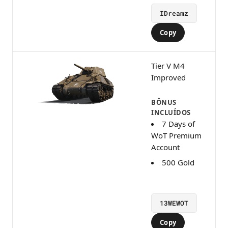
IDreamz
Copy
Tier V M4
Improved
BÔNUS
INCLUÍDOS
7 Days of
WoT Premium
Account
500 Gold
13WEWOT
Copy