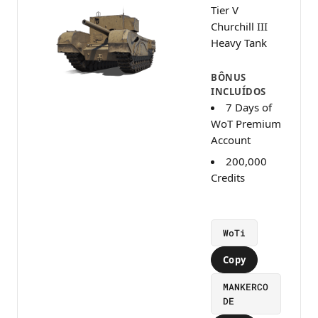
Tier V
Churchill III
Heavy Tank
BÔNUS
INCLUÍDOS
7 Days of
WoT Premium
Account
200,000
Credits
WoTi
Copy
MANKERCO
DE