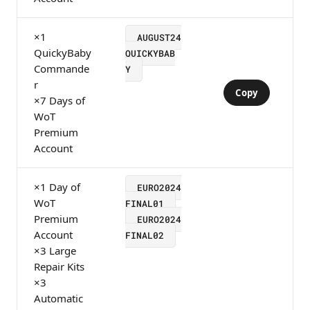
×1
AUGUST24
QuickyBaby
QUICKYBAB
Commande
Y
r
Copy
×7 Days of
WoT
Premium
Account
×1 Day of
EURO2024
WoT
FINAL01
Premium
EURO2024
Account
FINAL02
×3 Large
Repair Kits
×3
Automatic