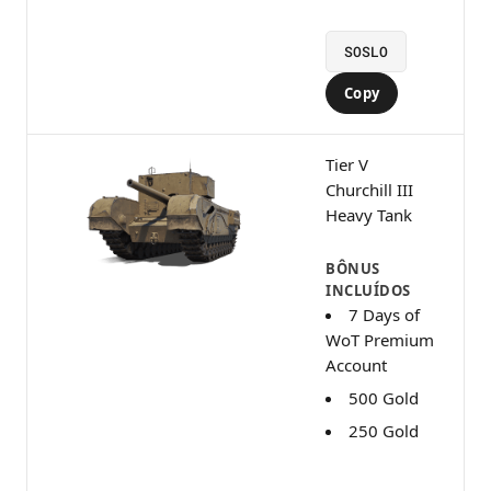
SOSLO
Copy
Tier V
Churchill III
Heavy Tank
BÔNUS
INCLUÍDOS
7 Days of
WoT Premium
Account
500 Gold
250 Gold