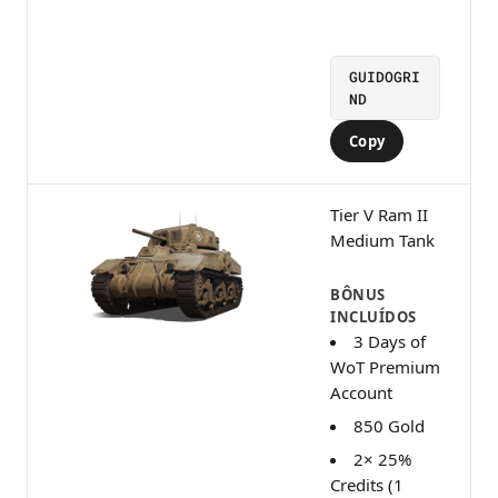
GUIDOGRI
ND
Copy
Tier V Ram II
Medium Tank
BÔNUS
INCLUÍDOS
3 Days of
WoT Premium
Account
850 Gold
2× 25%
Credits (1