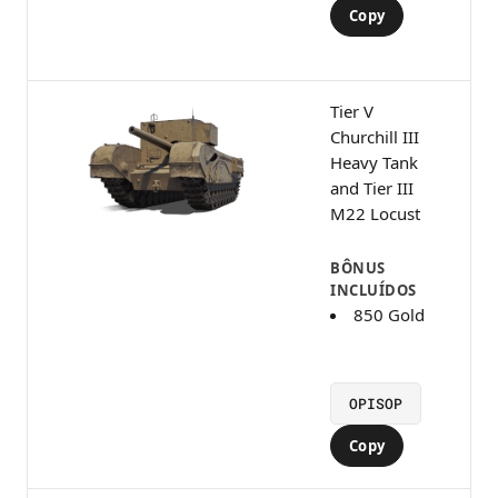
Copy
Tier V
Churchill III
Heavy Tank
and Tier III
M22 Locust
BÔNUS
INCLUÍDOS
850 Gold
OPISOP
Copy