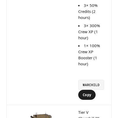
3× 50%
Credits (2
hours)
3× 300%
Crew XP (1
hour)
1× 100%
Crew XP
Booster (1
hour)
WARCHILD
Copy
Tier V