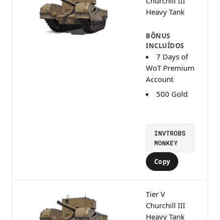
Churchill III
Heavy Tank
BÔNUS
INCLUÍDOS
7 Days of
WoT Premium
Account
500 Gold
INVTROBS
MONKEY
Copy
Tier V
Churchill III
Heavy Tank