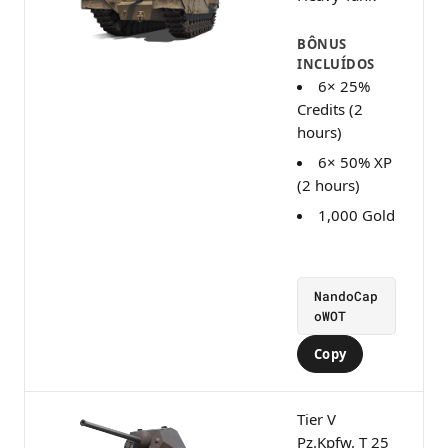
BÔNUS
INCLUÍDOS
6× 25%
Credits (2
hours)
6× 50% XP
(2 hours)
1,000 Gold
NandoCap
oWOT
Copy
Tier V
Pz.Kpfw. T 25