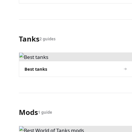
Tanks
2 guides
Best tanks
Mods
1 guide