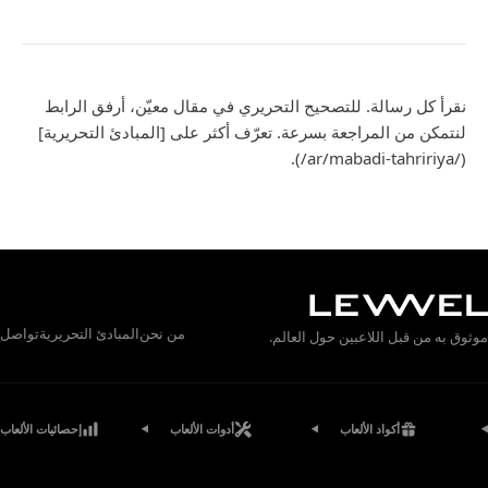
نقرأ كل رسالة. للتصحيح التحريري في مقال معيّن، أرفق الرابط
لنتمكن من المراجعة بسرعة. تعرّف أكثر على [المبادئ التحريرية]
(/ar/mabadi-tahririya/).
من نحن
المبادئ التحريرية
تواصل
موثوق به من قبل اللاعبين حول العالم.
أكواد الألعاب
أدوات الألعاب
إحصائيات الألعاب