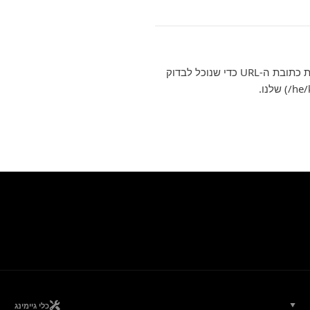
אנחנו קוראים כל הודעה. לתיקון עריכתי במאמר מסוים, כללו את כתובת ה-URL כדי שנוכל לבדוק
כלי גיימינג