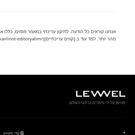
מהר יותר. למד עוד ב-[קווים עריכתיים](/he/kavlinot-editoryalim/) שלנו.
מהימן על ידי גיימרים ברחבי העולם.
קודי משחק