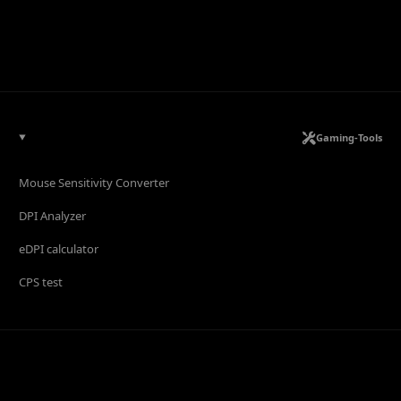
Gaming-Tools
Mouse Sensitivity Converter
DPI Analyzer
eDPI calculator
CPS test