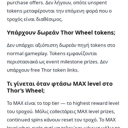
purchase offers. Δεν λήγουν, οπότε unspent
tokens μεταφέρονται την επόμενη φορά που ο
τροχός είναι διαθέσιμος.
Υπάρχουν δωρεάν Thor Wheel tokens;
Δεν υπάρχει αξιόπιστη δωρεάν πηγή tokens στο
normal gameplay. Tokens εμφανίζονται
περιστασιακά ως event milestone prizes. Δεν
υπάρχουν free Thor token links.
Τι γίνεται όταν φτάσω MAX level στο
Thor’s Wheel;
Το MAX είναι το top tier — το highest reward level
του τροχού. Μόλις collectάρεις MAX level prizes,
continued spins κάνουν reset τον τροχό. Το MAX
level κάνει cycle αντί να τελειώνει μόνιμα μόλις το