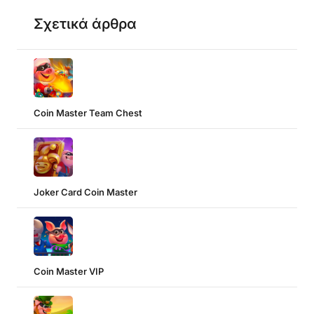
Σχετικά άρθρα
Coin Master Team Chest
Joker Card Coin Master
Coin Master VIP