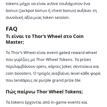
tokens μέχρι να είναι active τουλάχιστον ένα
bonus (Jackpot bonus ή chest bonus) αυξάνει τη
συνολική αξία μιας token session.
FAQ
Τι είναι το Thor’s Wheel στο Coin
Master;
Το Thor’s Wheel είναι event-gated reward wheel
που γυρίζεις με Thor Wheel Tokens. Τα prizes
περιλαμβάνουν spins, κάρτες Joker, σεντούκια και
coin boosters. Ο τροχός ανεβαίνει level κάθε φορά
που landάρεις σε purple grand prize tile.
Πώς παίρνω Thor Wheel Tokens;
Τα tokens έρχονται από in-game events και