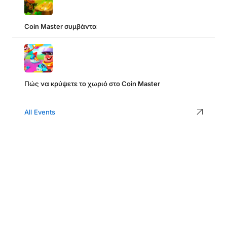
Coin Master συμβάντα
Πώς να κρύψετε το χωριό στο Coin Master
All Events