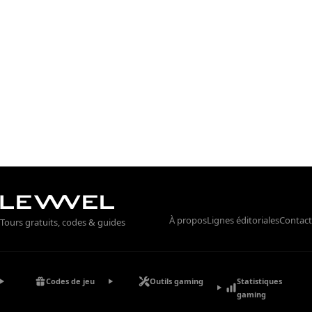
À propos
Lignes éditoriales
Contact
Tours gratuits, codes & guides
Statistiques
Codes de jeu
Outils gaming
gaming