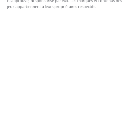
ni approuvé, ni sponsorisé par eux. Les marques et contenus des
jeux appartiennent à leurs propriétaires respectifs.