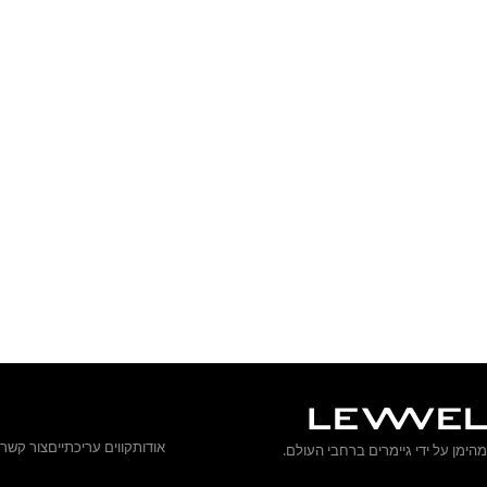
אודות
קווים עריכתיים
צור קשר
מהימן על ידי גיימרים ברחבי העולם.