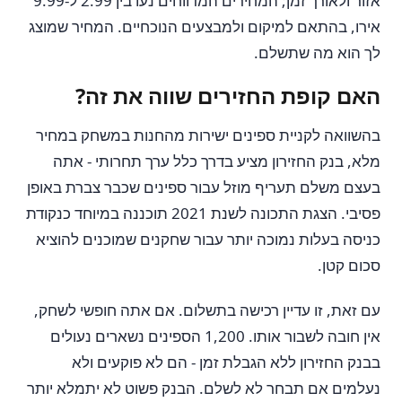
אזור ולאורך זמן; המחירים המדווחים נעו בין 2.99 ל-9.99
אירו, בהתאם למיקום ולמבצעים הנוכחיים. המחיר שמוצג
לך הוא מה שתשלם.
האם קופת החזירים שווה את זה?
בהשוואה לקניית ספינים ישירות מהחנות במשחק במחיר
מלא, בנק החזירון מציע בדרך כלל ערך תחרותי - אתה
בעצם משלם תעריף מוזל עבור ספינים שכבר צברת באופן
פסיבי. הצגת התכונה לשנת 2021 תוכננה במיוחד כנקודת
כניסה בעלות נמוכה יותר עבור שחקנים שמוכנים להוציא
סכום קטן.
עם זאת, זו עדיין רכישה בתשלום. אם אתה חופשי לשחק,
אין חובה לשבור אותו. 1,200 הספינים נשארים נעולים
בבנק החזירון ללא הגבלת זמן - הם לא פוקעים ולא
נעלמים אם תבחר לא לשלם. הבנק פשוט לא יתמלא יותר