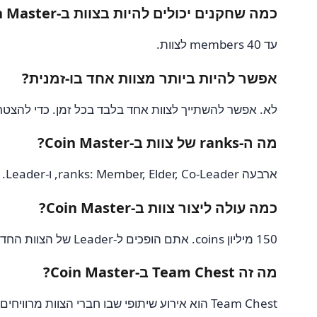
כמה שחקנים יכולים להיות בצוות ב-Coin Master?
עד 40 members לצוות.
אפשר להיות ביותר מצוות אחד בו-זמנית?
לא. אפשר להשתייך לצוות אחד בלבד בכל זמן. כדי להצטרף
מה ה-ranks של צוות ב-Coin Master?
ארבעה ranks: Member, Elder, Co-Leader, ו-Leader. לכל אחד permissions ניהוליים גדלים בהדרגה. ראו את חלק ה-ranks למעלה לפרטים על כל אחד.
כמה עולה ליצור צוות ב-Coin Master?
150 מיליון coins. אתם הופכים ל-Leader של הצוות החדש אוטומטית.
מה זה Team Chest ב-Coin Master?
Team Chest הוא אירוע שיתופי שבו חברי הצוות מרוויחים keys מ-attacks ו-raids כדי למלא shared progress bar. בהשלמה, כל מי שתרם מספיק מקבל chest prize. ראו את