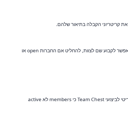
. אתם הופכים ל-Leader אוטומטית. משם אפשר לקבוע שם לצוות, להחליט אם החברות open או
דורשים אישור של Leader או Elder ל-members חדשים. טוב יותר לשמירה על roster active ומחויב — קריטי לביצועי Team Chest כי members לא active