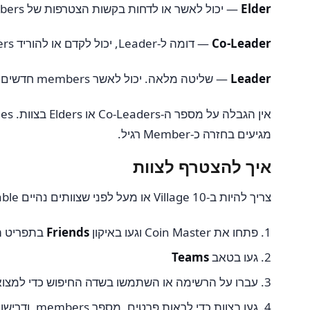
Elder
— יכול לאשר או לדחות בקשות הצטרפות של members חדשים (בצוותים closed), בתוספת כל ה-privileges של Member.
Co-Leader
— דומה ל-Leader, יכול לקדם או להוריד Members ו-Elders, ולהסיר members. לא יכול להחליט על Co-Leaders אחרים או על ה-Leader.
Leader
— שליטה מלאה. יכול לאשר members חדשים, לקדם או להוריד כל אחד כולל Co-Leaders, להסיר members, ולערוך פרטי צוות.
מגיעים בחזרה כ-Member רגיל.
איך להצטרף לצוות
צריך להיות ב-Village 10 או מעל לפני שצוותים נהיים available.
פתחו את Coin Master וגעו באיקון
Friends
בתפריט ה
געו בטאב
Teams
עברו על הרשימה או השתמשו בשדה החיפוש כדי למצוא 
געו בצוות כדי לראות פרטים, מספר members, ודרישות הצטרפות (מספר Stars מינימלי, חברות open לעומת closed)