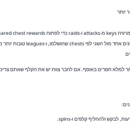
shared chest rew
c שהושלמו, ו-leagues טובות יותר משלמות rewards טובים יותר