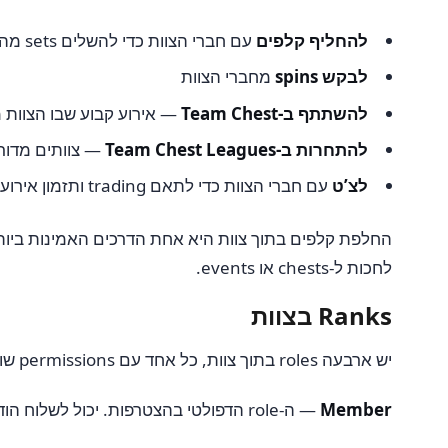
להחליף קלפים
עם חברי הצוות כדי להשלים sets מהר יותר
לבקש spins
מחברי הצוות
להשתתף ב-Team Chest
— אירוע קבוע שבו הצוות מרוויח keys מ-attacks ו-raids כדי לפתוח ards
להתחרות ב-Team Chest Leagues
— צוותים מדורגים אחד מול השני לפי hests
לצ’ט
עם חברי הצוות כדי לתאם trading ותזמון אירועים
לחכות ל-chests או events.
Ranks בצוות
יש ארבעה roles בתוך צוות, כל אחד עם permissions שונים:
Member
— ה-role הדפולטי בהצטרפות. יכול לשלוח הודעות, לבקש ולהחליף קלפים ו-spins.