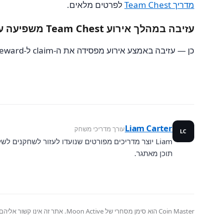
מדריך Team Chest
לפרטים מלאים.
עזיבה במהלך אירוע Team Chest משפיעה על ה-reward שלי?
כן — עזיבה באמצע אירוע מפסידה את ה-claim ל-reward של Team Chest לאותו run, גם אם כבר תרמתם keys.
Liam Carter
עורך מדריכי משחק
LC
Liam יוצר מדריכים מפורטים שנועדו לעזור לשחקנים ל
תוכן מאתגר.
Coin Master הוא סימן מסחרי של Moon Active. אתר זה אינו קשור אליהם, אינו מאושר על ידם ואינו ממומן על ידם. סימני מסחר וחומרי משחק הם רכושם של בעליהם.