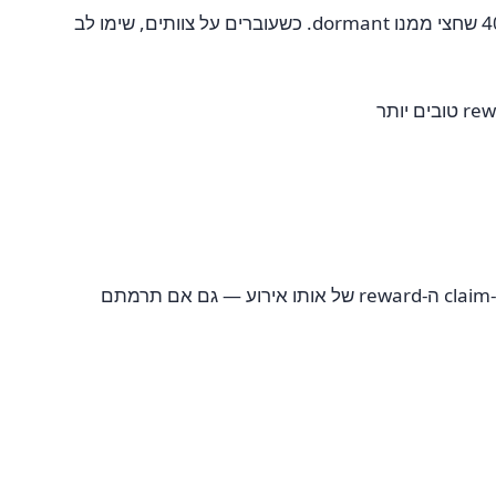
ל-Team Chest ספציפית, צוות active חשוב יותר מצוות גדול. צוות של 20 שחקנים active יומיים ינצח באופן עקבי צוות של 40 שחצי ממנו dormant. כשעוברים על צוותים, שימו לב
אפשר לעזוב צוות בכל זמן ממסך Teams. שימו לב: אם עוזבים במהלך אירוע Team Chest active, מפסידים את הזכאות ל-claim ה-reward של אותו אירוע — גם אם תרמתם