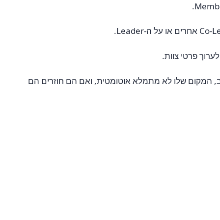
על מספר ה-Co-Leaders או Elders בצוות. Roles לא מוקצים מחדש אוטומטית — אם Co-Leader או Elder עוזב, המקום שלו לא מתמלא אוטומטית, ואם הם חוזרים הם