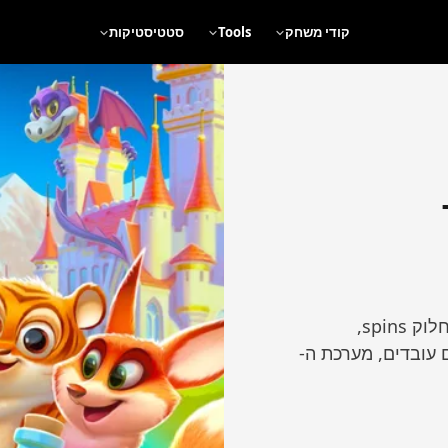
קודי משחק
Tools
סטטיסטיקות
יך
צוותים ב-Coin Master מאפשרים להחליף קלפים, לחלוק spins,
Te. הנה איך צוותים עובדים, מערכת ה-