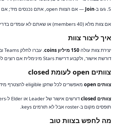
געו ב-
Join
— אם הצוות open, אתם נכנסים מיד; אם closed, הבקשה שלכם עוברת ל-Leader או Elder לאישור
אם צוות מלא (40 members) או שאתם לא עומדים בדרישת ה-Stars, תצטרכו לנסות צוות אחר. חלק מהצוותים מפרסמים את קריטריוני הקבלה בתיאור שלהם.
איך ליצור צוות
יצירת צוות עולה
150 מיליון coins
. עברו לחלק Teams ובחרו
דורשת אישור, ולקבוע דרישת Stars מינימלית אם רוצים לסנן מבקשים.
צוותים open לעומת closed
צוותים open
מאפשרים לכל שחקן eligible להצטרף מיד בלי אישור. טוב להגדלת מספרים מהר.
צוותים closed
תופסים מקום ב-roster אבל לא תורמים keys.
מה לחפש בצוות טוב