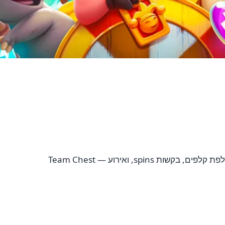
צוותים הם אחד היתרונות המבניים הטובים ביותר ב-Coin Master. מעבר לצד החברתי, להיות בצוות active נותן גישה להחלפת קלפים, בקשות spins, ואירוע Team Chest —