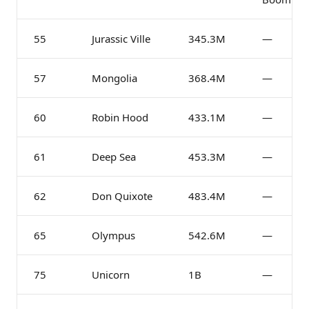
55
Jurassic Ville
345.3M
—
57
Mongolia
368.4M
—
60
Robin Hood
433.1M
—
61
Deep Sea
453.3M
—
62
Don Quixote
483.4M
—
65
Olympus
542.6M
—
75
Unicorn
1B
—