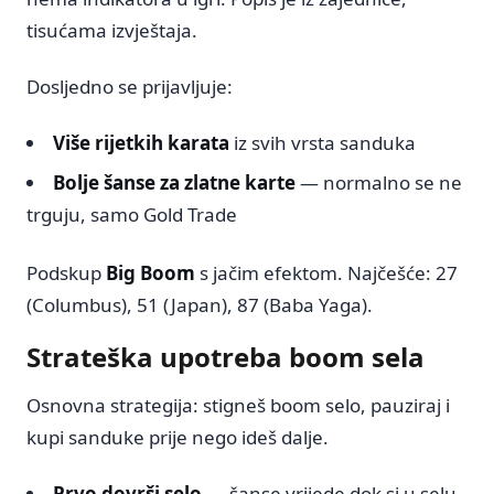
tisućama izvještaja.
Dosljedno se prijavljuje:
Više rijetkih karata
iz svih vrsta sanduka
Bolje šanse za zlatne karte
— normalno se ne
trguju, samo Gold Trade
Podskup
Big Boom
s jačim efektom. Najčešće: 27
(Columbus), 51 (Japan), 87 (Baba Yaga).
Strateška upotreba boom sela
Osnovna strategija: stigneš boom selo, pauziraj i
kupi sanduke prije nego ideš dalje.
Prvo dovrši selo
— šanse vrijede dok si u selu