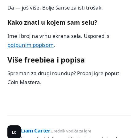
Da — još više. Bolje šanse za isti trošak.
Kako znati u kojem sam selu?
Ime i broj na vrhu ekrana sela. Usporedi s
potpunim popisom
.
Više freebiea i popisa
Spreman za drugi roundup? Probaj igre poput
Coin Mastera.
Liam Carter
Urednik vodiča za igre
LC