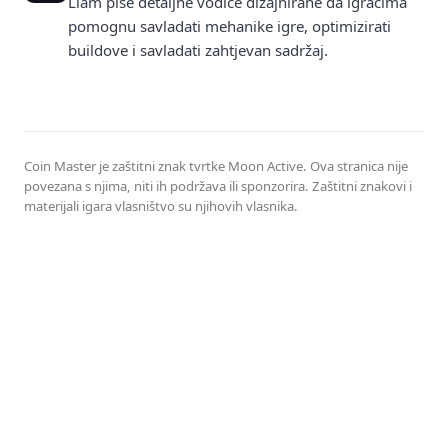
Liam piše detaljne vodiče dizajnirane da igračima
pomognu savladati mehanike igre, optimizirati
buildove i savladati zahtjevan sadržaj.
Coin Master je zaštitni znak tvrtke Moon Active. Ova stranica nije
povezana s njima, niti ih podržava ili sponzorira. Zaštitni znakovi i
materijali igara vlasništvo su njihovih vlasnika.