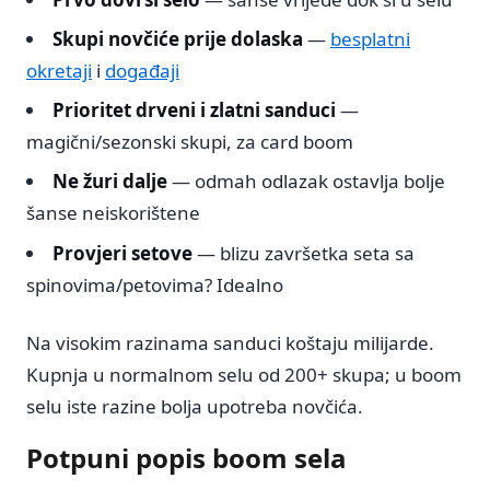
Skupi novčiće prije dolaska
—
besplatni
okretaji
i
događaji
Prioritet drveni i zlatni sanduci
—
magični/sezonski skupi, za card boom
Ne žuri dalje
— odmah odlazak ostavlja bolje
šanse neiskorištene
Provjeri setove
— blizu završetka seta sa
spinovima/petovima? Idealno
Na visokim razinama sanduci koštaju milijarde.
Kupnja u normalnom selu od 200+ skupa; u boom
selu iste razine bolja upotreba novčića.
Potpuni popis boom sela