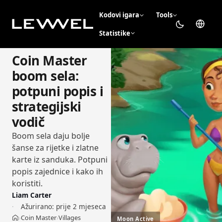
Kodovi igara
Tools
Statistike
Coin Master
boom sela:
potpuni popis i
strategijski
vodič
Boom sela daju bolje
šanse za rijetke i zlatne
karte iz sanduka. Potpuni
popis zajednice i kako ih
koristiti.
Liam Carter
Ažurirano:
prije 2 mjeseca
Coin Master
Villages
›
›
Moon Active