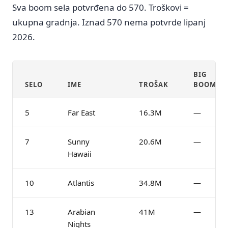
Sva boom sela potvrđena do 570. Troškovi =
ukupna gradnja. Iznad 570 nema potvrde lipanj
2026.
BIG
SELO
IME
TROŠAK
BOOM?
5
Far East
16.3M
—
7
Sunny
20.6M
—
Hawaii
10
Atlantis
34.8M
—
13
Arabian
41M
—
Nights