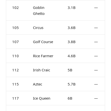
102
Goblin
3.1B
—
Ghetto
105
Circus
3.6B
—
107
Golf Course
3.8B
—
110
Rice Farmer
4.6B
—
112
Irish Craic
5B
—
115
Aztec
5.7B
—
117
Ice Queen
6B
—