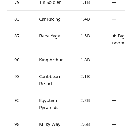
79
Tin Soldier
1.1B
—
83
Car Racing
1.4B
—
87
Baba Yaga
1.5B
★ Big
Boom
90
King Arthur
1.8B
—
93
Caribbean
2.1B
—
Resort
95
Egyptian
2.2B
—
Pyramids
98
Milky Way
2.6B
—