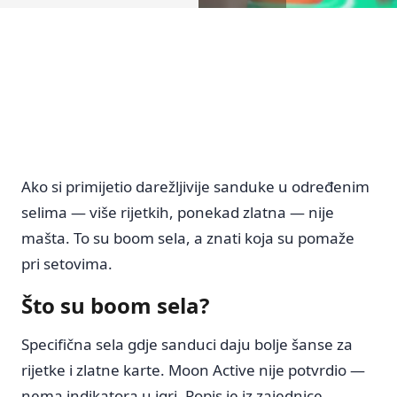
Početna
Ako si primijetio darežljivije sanduke u određenim
selima — više rijetkih, ponekad zlatna — nije
mašta. To su boom sela, a znati koja su pomaže
pri setovima.
Što su boom sela?
Specifična sela gdje sanduci daju bolje šanse za
rijetke i zlatne karte. Moon Active nije potvrdio —
nema indikatora u igri. Popis je iz zajednice,