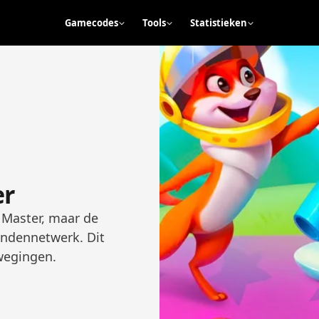
Gamecodes
Tools
Statistieken
er
n Master, maar de
endennetwerk. Dit
fwegingen.