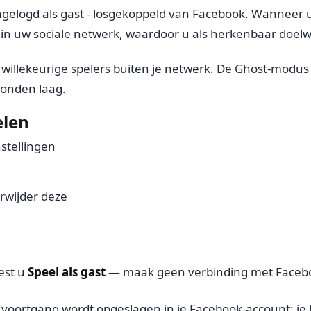
gelogd als gast - losgekoppeld van Facebook. Wanneer 
rs in uw sociale netwerk, waardoor u als herkenbaar doel
illekeurige spelers buiten je netwerk. De Ghost-modus m
bonden laag.
elen
stellingen
rwijder deze
est u
Speel als gast
— maak geen verbinding met Faceb
 voortgang wordt opgeslagen in je Facebook-account; je 