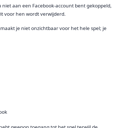
u niet aan een Facebook-account bent gekoppeld,
wit voor hen wordt verwijderd.
aakt je niet onzichtbaar voor het hele spel; je
ook
hebt gewoon toegang tot het spel terwijl de