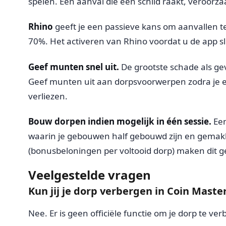
spelen. Een aanval die een schild raakt, veroorz
Rhino
geeft je een passieve kans om aanvallen te 
70%. Het activeren van Rhino voordat u de app sl
Geef munten snel uit.
De grootste schade als ge
Geef munten uit aan dorpsvoorwerpen zodra je e
verliezen.
Bouw dorpen indien mogelijk in één sessie.
Een
waarin je gebouwen half gebouwd zijn en gemakk
(bonusbeloningen per voltooid dorp) maken dit g
Veelgestelde vragen
Kun jij je dorp verbergen in Coin Maste
Nee. Er is geen officiële functie om je dorp te ve