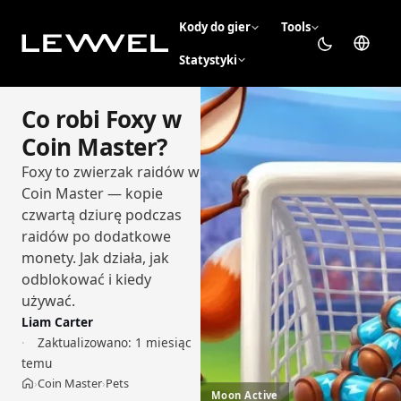
Kody do gier
Tools
Statystyki
Co robi Foxy w
Coin Master?
Foxy to zwierzak raidów w
Coin Master — kopie
czwartą dziurę podczas
raidów po dodatkowe
monety. Jak działa, jak
odblokować i kiedy
używać.
Liam Carter
Zaktualizowano:
1 miesiąc
temu
Coin Master
Pets
›
›
Strona główna
Moon Active