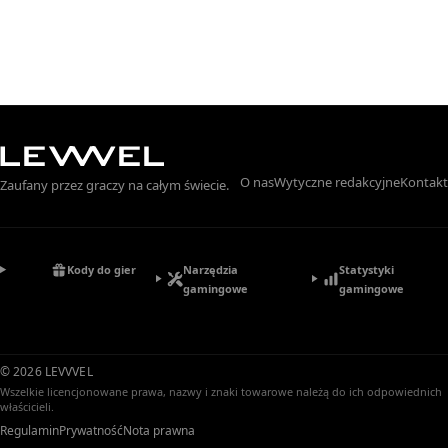
O nas
Wytyczne redakcyjne
Kontakt
Zaufany przez graczy na całym świecie.
Narzędzia
Statystyki
Kody do gier
gamingowe
gamingowe
© 2026 LEVVVEL
Wszelkie licencjonowane prawa, nazwy i znaki towarowe należą do ich odpowiednich
właścicieli.
Regulamin
Prywatność
Nota prawna