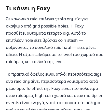
Τι κάνει η Foxy
Σε κανονικό raid επιλέγεις τρία σημεία για
σκάψιμο από grid possible holes. Η Foxy
προσθέτει αυτόματα τέταρτο dig. Αυτό το
επιπλέον hole είτε βρίσκει coin stash —
αυξάνοντας το συνολικό raid haul — είτε μένει
άδειο. Η αξία scaleάρει με το level του χωριού που
raidάρεις και το δικό της level.
Το πρακτικό όφελος είναι απλό: περισσότερα digs
ανά raid σημαίνει περισσότερα νομίσματα κατά
μέσο όρο. Το effect της Foxy είναι πιο πολύτιμο
όταν raidάρεις high-coin χωριά και όταν multiplier
events είναι ενεργά, γιατί το ποσοστιαίο αύξημα
από το επιπλέον hole εφαρμόζεται πάνω σε