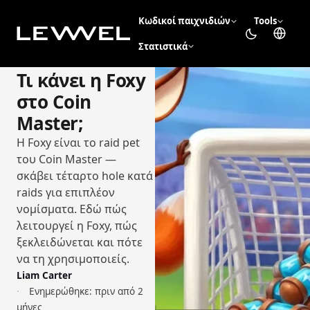
Κωδικοί παιχνιδιών
Tools
Στατιστικά
Τι κάνει η Foxy
στο Coin
Master;
Η Foxy είναι το raid pet
του Coin Master —
σκάβει τέταρτο hole κατά
raids για επιπλέον
νομίσματα. Εδώ πώς
λειτουργεί η Foxy, πώς
ξεκλειδώνεται και πότε
να τη χρησιμοποιείς.
Liam Carter
Ενημερώθηκε:
πριν από 2
μήνες