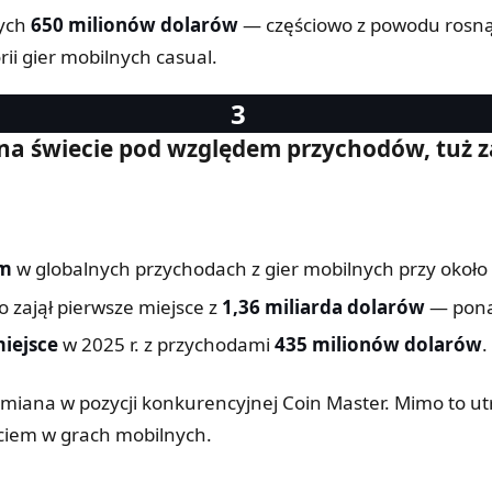
wych
650 milionów dolarów
— częściowo z powodu rosnąc
ii gier mobilnych casual.
l na świecie pod względem przychodów, tuż 
em
w globalnych przychodach z gier mobilnych przy około
 zajął pierwsze miejsce z
1,36 miliarda dolarów
— pona
miejsce
w 2025 r. z przychodami
435 milionów dolarów
.
 zmiana w pozycji konkurencyjnej Coin Master. Mimo to 
ciem w grach mobilnych.