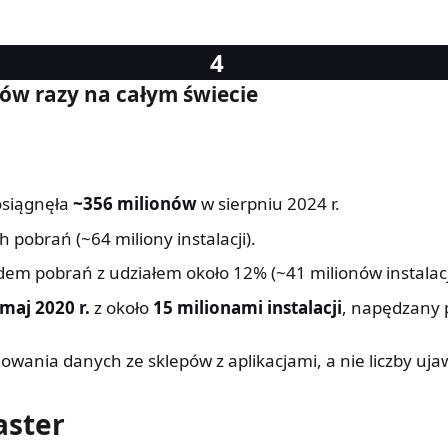
ów razy na całym świecie
 osiągnęła
~356 milionów
w sierpniu 2024 r.
pobrań (~64 miliony instalacji).
dem pobrań z udziałem około 12% (~41 milionów instalacj
maj 2020 r.
z około
15 milionami instalacji
, napędzany 
ania danych ze sklepów z aplikacjami, a nie liczby uja
aster