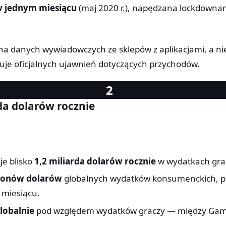
w jednym miesiącu
(maj 2020 r.), napędzana lockdowna
na danych wywiadowczych ze sklepów z aplikacjami, a n
ikuje oficjalnych ujawnień dotyczących przychodów.
da dolarów rocznie
je blisko
1,2 miliarda dolarów rocznie
w wydatkach gra
lionów dolarów
globalnych wydatków konsumenckich, pl
miesiącu.
globalnie
pod względem wydatków graczy — między Game