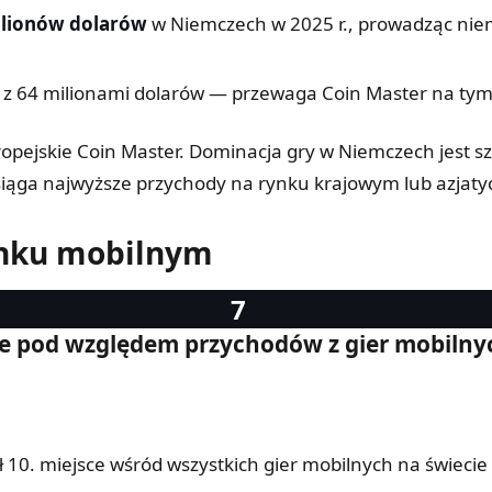
ilionów dolarów
w Niemczech w 2025 r., prowadząc niem
h z 64 milionami dolarów — przewaga Coin Master na tym
uropejskie Coin Master. Dominacja gry w Niemczech jest s
iąga najwyższe przychody na rynku krajowym lub azjaty
ynku mobilnym
nie pod względem przychodów z gier mobilnyc
ł 10. miejsce wśród wszystkich gier mobilnych na świec