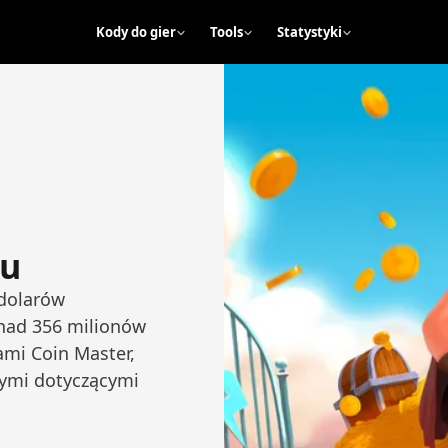
Kody do gier
Tools
Statystyki
ku
dolarów
onad 356 milionów
ami Coin Master,
nymi dotyczącymi