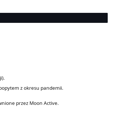
i).
popytem z okresu pandemii.
wnione przez Moon Active.