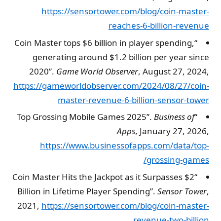
https://sensortower.com/blog/coin-master-
reaches-6-billion-revenue
“Coin Master tops $6 billion in player spending,
generating around $1.2 billion per year since
2020”.
Game World Observer
, August 27, 2024,
https://gameworldobserver.com/2024/08/27/coin-
master-revenue-6-billion-sensor-tower
Business of
“Top Grossing Mobile Games 2025”.
Apps
, January 27, 2026,
https://www.businessofapps.com/data/top-
grossing-games/
“Coin Master Hits the Jackpot as it Surpasses $2
Billion in Lifetime Player Spending”.
Sensor Tower
,
2021,
https://sensortower.com/blog/coin-master-
revenue-two-billion