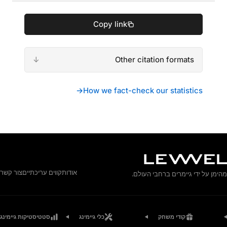
Copy link
Other citation formats
→
How we fact-check our statistics
אודות
קווים עריכתיים
צור קשר
מהימן על ידי גיימרים ברחבי העולם.
קודי משחק
כלי גיימינג
סטטיסטיקות גיימינג