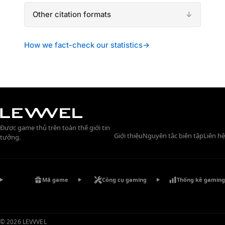
Other citation formats
How we fact-check our statistics
→
Được game thủ trên toàn thế giới tin
Giới thiệu
Nguyên tắc biên tập
Liên hệ
tưởng.
Mã game
Công cụ gaming
Thống kê gaming
© 2026 LEVVVEL