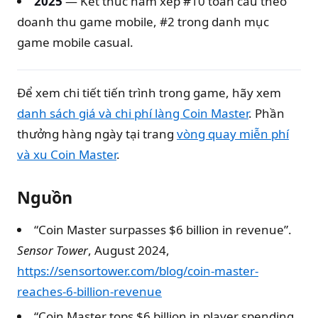
2025
— Kết thúc năm xếp #10 toàn cầu theo
doanh thu game mobile, #2 trong danh mục
game mobile casual.
Để xem chi tiết tiến trình trong game, hãy xem
danh sách giá và chi phí làng Coin Master
. Phần
thưởng hàng ngày tại trang
vòng quay miễn phí
và xu Coin Master
.
Nguồn
“Coin Master surpasses $6 billion in revenue”.
Sensor Tower
, August 2024,
https://sensortower.com/blog/coin-master-
reaches-6-billion-revenue
“Coin Master tops $6 billion in player spending,