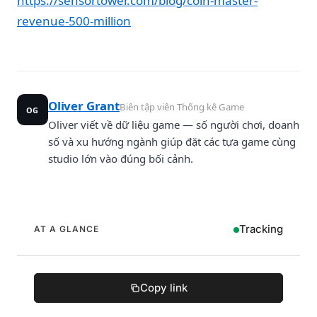
https://sensortower.com/blog/coin-master-
revenue-500-million
Oliver Grant
Biên tập viên Thống kê Game
OG
Oliver viết về dữ liệu game — số người chơi, doanh
số và xu hướng ngành giúp đặt các tựa game cùng
studio lớn vào đúng bối cảnh.
Tracking
AT A GLANCE
Copy link