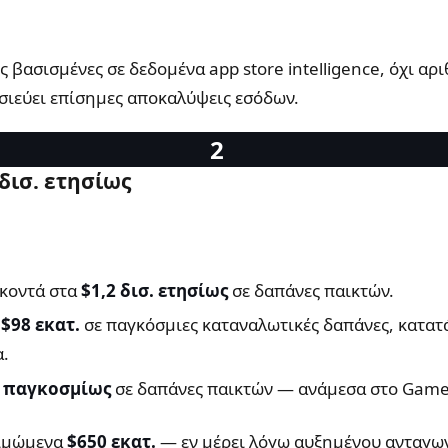
ις βασισμένες σε δεδομένα app store intelligence, όχι α
οσιεύει επίσημες αποκαλύψεις εσόδων.
 δισ. ετησίως
 κοντά στα
$1,2 δισ. ετησίως
σε δαπάνες παικτών.
ε
$98 εκατ.
σε παγκόσμιες καταναλωτικές δαπάνες, κατατ
α.
 παγκοσμίως
σε δαπάνες παικτών — ανάμεσα στο Game 
τιμώμενα
$650 εκατ.
— εν μέρει λόγω αυξημένου ανταγω