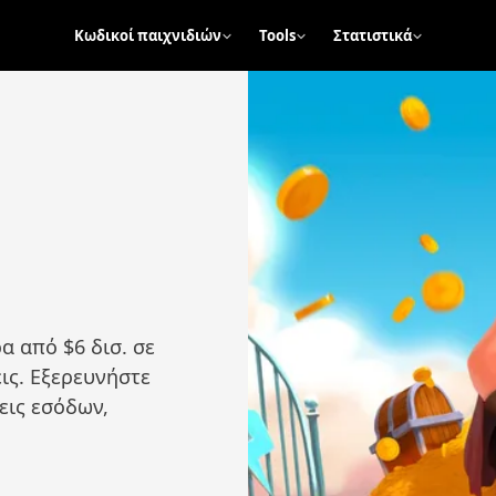
Κωδικοί παιχνιδιών
Tools
Στατιστικά
α από $6 δισ. σε
ις. Εξερευνήστε
εις εσόδων,