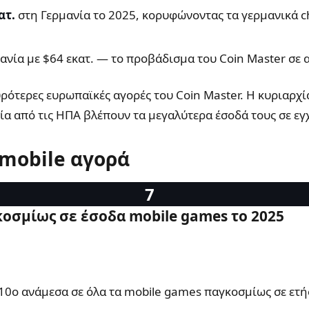
ατ.
στη Γερμανία το 2025, κορυφώνοντας τα γερμανικά c
ανία με $64 εκατ. — το προβάδισμα του Coin Master σε 
υρότερες ευρωπαϊκές αγορές του Coin Master. Η κυριαρχί
σία από τις ΗΠΑ βλέπουν τα μεγαλύτερα έσοδά τους σε εγ
 mobile αγορά
κοσμίως σε έσοδα mobile games το 2025
 10ο ανάμεσα σε όλα τα mobile games παγκοσμίως σε ετή