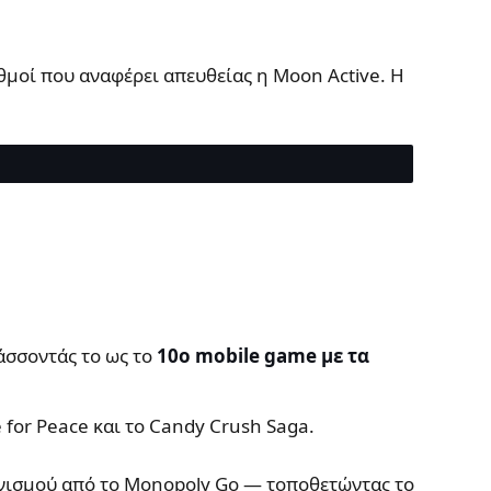
ριθμοί που αναφέρει απευθείας η Moon Active. Η
άσσοντάς το ως το
10ο mobile game με τα
for Peace και το Candy Crush Saga.
νισμού από το Monopoly Go — τοποθετώντας το