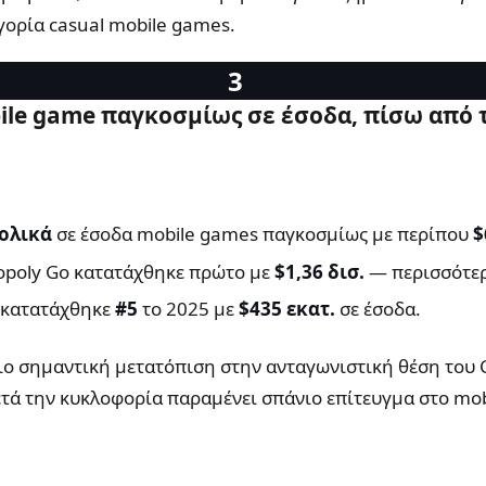
γορία casual mobile games.
obile game παγκοσμίως σε έσοδα, πίσω από
ολικά
σε έσοδα mobile games παγκοσμίως με περίπου
$
opoly Go κατατάχθηκε πρώτο με
$1,36 δισ.
— περισσότερο
r κατατάχθηκε
#5
το 2025 με
$435 εκατ.
σε έσοδα.
ιο σημαντική μετατόπιση στην ανταγωνιστική θέση του C
ετά την κυκλοφορία παραμένει σπάνιο επίτευγμα στο mob