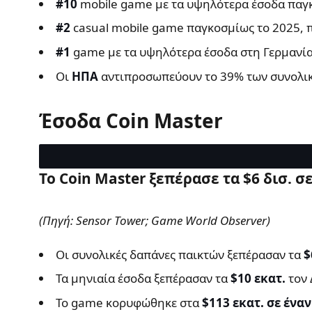
#10
mobile game με τα υψηλότερα έσοδα παγκ
#2
casual mobile game παγκοσμίως το 2025, 
#1
game με τα υψηλότερα έσοδα στη Γερμανία 
Οι
ΗΠΑ
αντιπροσωπεύουν το 39% των συνολικώ
Έσοδα Coin Master
Το Coin Master ξεπέρασε τα $6 δισ. 
(Πηγή: Sensor Tower; Game World Observer)
Οι συνολικές δαπάνες παικτών ξεπέρασαν τα
$
Τα μηνιαία έσοδα ξεπέρασαν τα
$10 εκατ.
τον 
Το game κορυφώθηκε στα
$113 εκατ. σε ένα