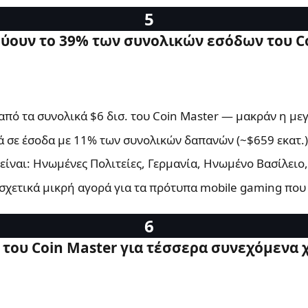
ύουν το 39% των συνολικών εσόδων του C
από τα συνολικά $6 δισ. του Coin Master — μακράν η μ
ά σε έσοδα με 11% των συνολικών δαπανών (~$659 εκατ.)
είναι: Ηνωμένες Πολιτείες, Γερμανία, Ηνωμένο Βασίλειο, 
 σχετικά μικρή αγορά για τα πρότυπα mobile gaming που 
 του Coin Master για τέσσερα συνεχόμενα 