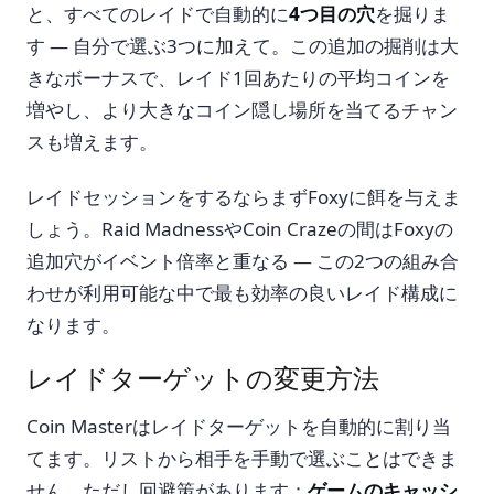
と、すべてのレイドで自動的に
4つ目の穴
を掘りま
す — 自分で選ぶ3つに加えて。この追加の掘削は大
きなボーナスで、レイド1回あたりの平均コインを
増やし、より大きなコイン隠し場所を当てるチャン
スも増えます。
レイドセッションをするならまずFoxyに餌を与えま
しょう。Raid MadnessやCoin Crazeの間はFoxyの
追加穴がイベント倍率と重なる — この2つの組み合
わせが利用可能な中で最も効率の良いレイド構成に
なります。
レイドターゲットの変更方法
Coin Masterはレイドターゲットを自動的に割り当
てます。リストから相手を手動で選ぶことはできま
せん。ただし回避策があります：
ゲームのキャッシ