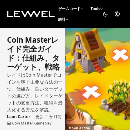
ゲームコード
Tools
統計
Coin Masterレ
イド完全ガイ
ド：仕組み、タ
ーゲット、戦略
レイドはCoin Masterでコ
インを稼ぐ主要な方法の一
つ。仕組み、良いターゲッ
トの選び方、レイドターゲ
ットの変更方法、獲得を最
大化する方法を解説。
Liam Carter
更新:
1 か月前
Coin Master
Gameplay
›
›
ホーム
Moon Active