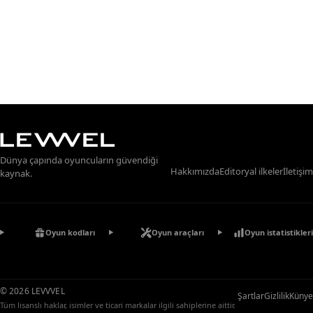
Dünya çapında oyuncuların güvendiği
Hakkımızda
Editoryal ilkeler
İletişim
kaynak.
Oyun kodları
Oyun araçları
Oyun istatistikleri
© 2026 LEVVVEL
Şartlar
Gizlilik
Künye
Tüm lisanslı haklar, isimler ve ticari markalar ilgili sahiplerine aittir.